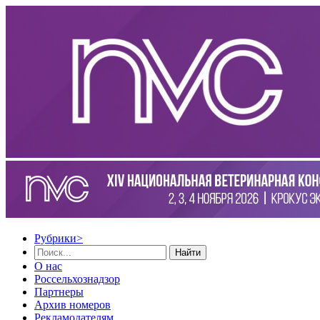
Рубрики
>
Найти
О нас
Россельхознадзор
Партнеры
Архив номеров
Рекламодателям