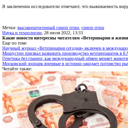
В заключении исследователи отмечают, что выживаемость вирус
Метки:
высокопатогенный грипп птиц
,
грипп птиц
Наука и технологии
,
28 июля 2022, 13:33
Какие новости интересны читателям «Ветеринарии и жизн
Еще по теме
Научный журнал «Ветеринария сегодня» включен в междунаро
Мишустин призвал развивать производство ветпрепаратов в 
Генетика без границ: как международный обмен меняет животн
Московский зоопарк впервые в истории ожидает потомство р
Читайте также: