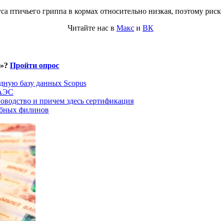
а птичьего гриппа в кормах относительно низкая, поэтому риск 
Читайте нас в
Макс
и
ВК
и»?
Пройти опрос
дную базу данных Scopus
ЕАЭС
оводство и причем здесь сертификация
ыбных филинов