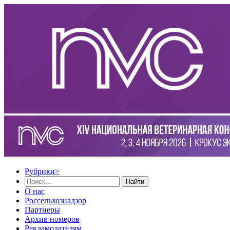
Рубрики
>
Найти
О нас
Россельхознадзор
Партнеры
Архив номеров
Рекламодателям