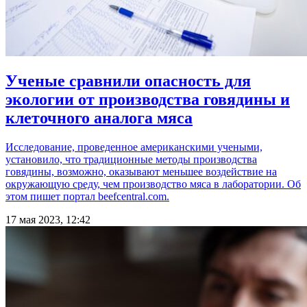
Ученые сравнили опасность для
экологии от производства говядины и
клеточного аналога мяса
Исследование, проведенное американскими учеными,
установило, что традиционные методы производства
говядины, возможно, оказывают меньшее воздействие на
окружающую среду, чем производство мяса в лаборатории. Об
этом пишет портал beefcentral.com.
17 мая 2023, 12:42