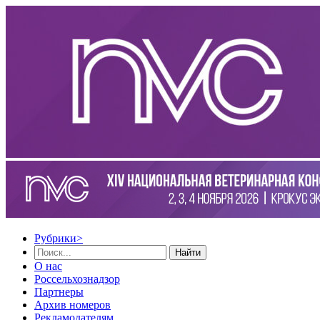
Рубрики
>
Найти
О нас
Россельхознадзор
Партнеры
Архив номеров
Рекламодателям