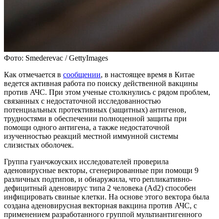
Фото: Smederevac / GettyImages
Как отмечается в
сообщении
, в настоящее время в Китае
ведется активная работа по поиску действенной вакцины
против АЧС. При этом ученые столкнулись с рядом проблем,
связанных с недостаточной исследованностью
потенциальных протективных (защитных) антигенов,
трудностями в обеспечении полноценной защиты при
помощи одного антигена, а также недостаточной
изученностью реакций местной иммунной системы
слизистых оболочек.
Группа гуанчжоуских исследователей проверила
аденовирусные векторы, сгенерированные при помощи 9
различных подтипов, и обнаружила, что репликативно-
дефицитный аденовирус типа 2 человека (Ad2) способен
инфицировать свиные клетки. На основе этого вектора была
создана аденовирусная векторная вакцина против АЧС, с
применением разработанного группой мультиантигенного