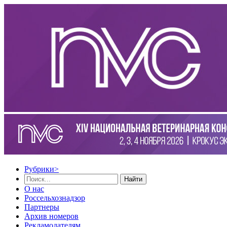
Рубрики
>
Найти
О нас
Россельхознадзор
Партнеры
Архив номеров
Рекламодателям