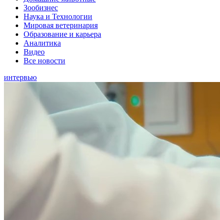
Зообизнес
Наука и Технологии
Мировая ветеринария
Образование и карьера
Аналитика
Видео
Все новости
интервью