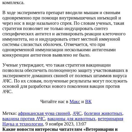
комплекса.
В ходе эксперимента препарат вводили мышам и свиньям
одновременно при помощи внутримышечных инъекций и
через нос в виде назального спрея. По словам ученых, такая
стратегия позволяет не только индуцировать синтез
специфических антител и активировать реакции клеточного
иммунитета, но и индуцировать ответ местной иммунной
системы слизистых оболочек. Отмечается, что при
одновременной иммунизации несколькими антигенами
конкуренции антигенов выявлено не было.
Ученые утверждают, что такая стратегия вакцинации
позволила обеспечить полноценную защиту участвовавших в
эксперименте домашних свиней от полевых штаммов вируса
АЧС. По их словам, полученные результаты могут послужить
основой для разработки нового поколения вакцин против
АЧС.
Читайте нас в
Макс
и
ВК
Метки:
африканская чума свиней
,
АЧС
,
болезни животных
,
вакцина против АЧС
,
вакцины для животных
,
ветеринария
Наука и технологии
,
9 ноября 2023, 13:07
Какие новости интересны читателям «Ветеринарии и