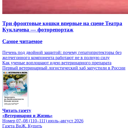
Три фронтовые кошки впервые на сцене Театра
Куклачева — фоторепортаж
Самое читаемое
Печень под двойной защитой: почему гепатопротекторы без
желчегонного компонента работают не в полную силу
Как ученые воплощают идею ветеринарного препарата
Первый ветеринарный логистический хаб запустили в России
Читать газету
«Ветеринария и Жизнь»
Номер 07–08 (110–111) июль–август 2026
Газета ВиЖ. Купить