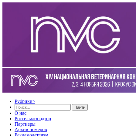
Рубрики
>
Найти
О нас
Россельхознадзор
Партнеры
Архив номеров
Рекламодателям