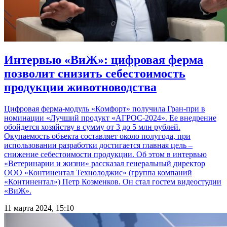
Интервью «ВиЖ»: цифровая ферма
позволит снизить себестоимость
продукции животноводства
Цифровая ферма-модуль «Комфорт» получила Гран-при в
номинации «Лучший продукт «АГРОС-2024». Ее внедрение
обойдется хозяйству в сумму от 3 до 5 млн рублей.
Окупаемость объекта составляет около полугода, при
использовании разработки достигается главная цель –
снижение себестоимости продукции. Об этом в интервью
«Ветеринарии и жизни» рассказал генеральный директор
ООО «Континентал Технолоджис» (группа компаний
«Континентал») Петр Козменков. Он стал гостем видеостудии
«ВиЖ».
11 марта 2024, 15:10