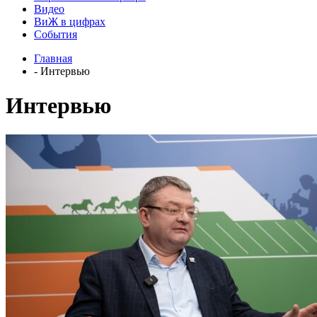
Видео
ВиЖ в цифрах
События
Главная
- Интервью
Интервью