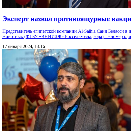
Эксперт назвал противоящурные вак
Представитель египетской компании Al-Salhia Саид Беласси в
животных (ФГБУ «ВНИИЗЖ» Россельхознадзора) – «номер оди
17 января 2024, 13:16