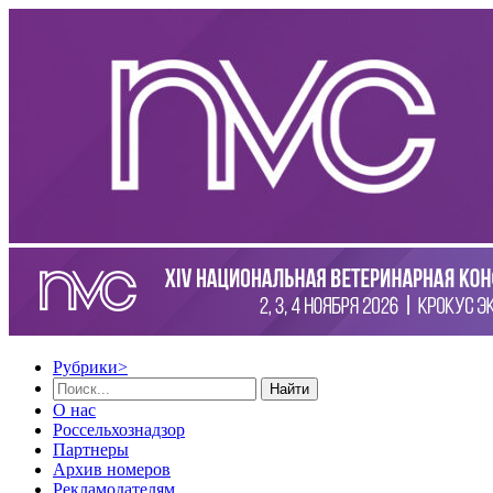
Рубрики
>
Найти
О нас
Россельхознадзор
Партнеры
Архив номеров
Рекламодателям