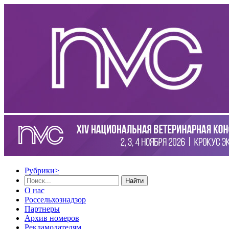
Рубрики
>
Найти
О нас
Россельхознадзор
Партнеры
Архив номеров
Рекламодателям