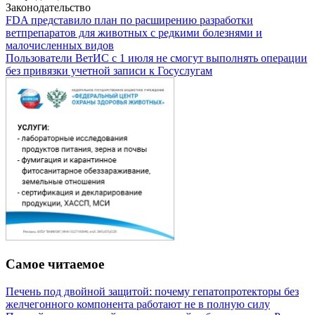
Законодательство
FDA представило план по расширению разработки
ветпрепаратов для животных с редкими болезнями и
малочисленных видов
Пользователи ВетИС с 1 июля не смогут выполнять операции
без привязки учетной записи к Госуслугам
Самое читаемое
Печень под двойной защитой: почему гепатопротекторы без
желчегонного компонента работают не в полную силу