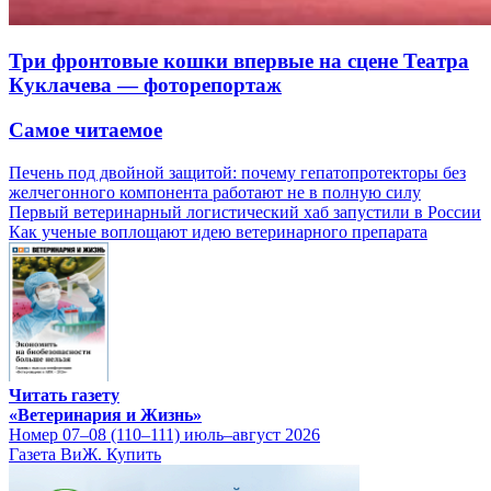
Три фронтовые кошки впервые на сцене Театра
Куклачева — фоторепортаж
Самое читаемое
Печень под двойной защитой: почему гепатопротекторы без
желчегонного компонента работают не в полную силу
Первый ветеринарный логистический хаб запустили в России
Как ученые воплощают идею ветеринарного препарата
Читать газету
«Ветеринария и Жизнь»
Номер 07–08 (110–111) июль–август 2026
Газета ВиЖ. Купить