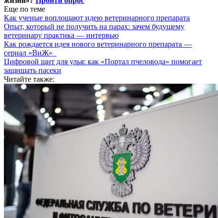
жизни»?
Пройти опрос
Еще по теме
Как ученые воплощают идею ветеринарного препарата
Опыт, который не получить на парах: зачем будущему
ветеринару практика — интервью
Как рождается идея нового ветеринарного препарата —
сериал «ВиЖ»
Цифровой щит для улья: как «Портал пчеловода» помогает
защищать пасеки
Читайте также: