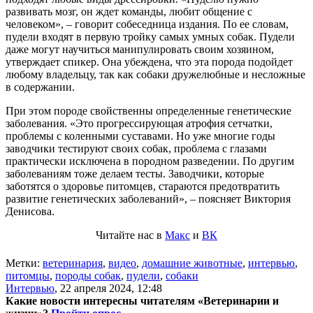
развивать мозг, он ждет команды, любит общение с
человеком», – говорит собеседница издания. По ее словам,
пудели входят в первую тройку самых умных собак. Пудели
даже могут научиться манипулировать своим хозяином,
утверждает спикер. Она убеждена, что эта порода подойдет
любому владельцу, так как собаки дружелюбные и несложные
в содержании.
При этом породе свойственны определенные генетические
заболевания. «Это прогрессирующая атрофия сетчатки,
проблемы с коленными суставами. Но уже многие годы
заводчики тестируют своих собак, проблема с глазами
практически исключена в породном разведении. По другим
заболеваниям тоже делаем тесты. Заводчики, которые
заботятся о здоровье питомцев, стараются предотвратить
развитие генетических заболеваний», – поясняет Виктория
Денисова.
Читайте нас в
Макс
и
ВК
Метки:
ветеринария
,
видео
,
домашние животные
,
интервью
,
питомцы
,
породы собак
,
пудели
,
собаки
Интервью
,
22 апреля 2024, 12:48
Какие новости интересны читателям «Ветеринарии и