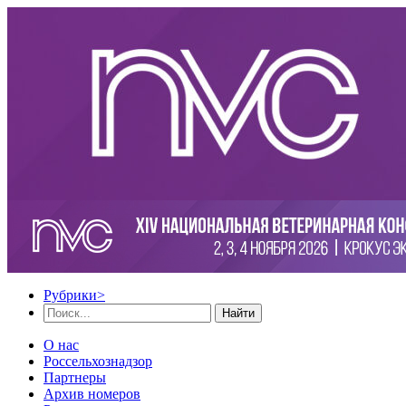
Рубрики
>
Найти
О нас
Россельхознадзор
Партнеры
Архив номеров