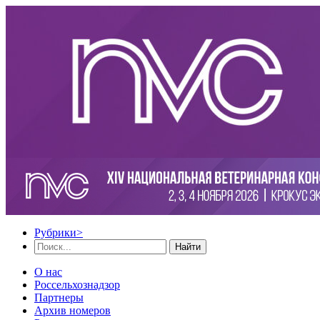
Рубрики
>
Найти
О нас
Россельхознадзор
Партнеры
Архив номеров