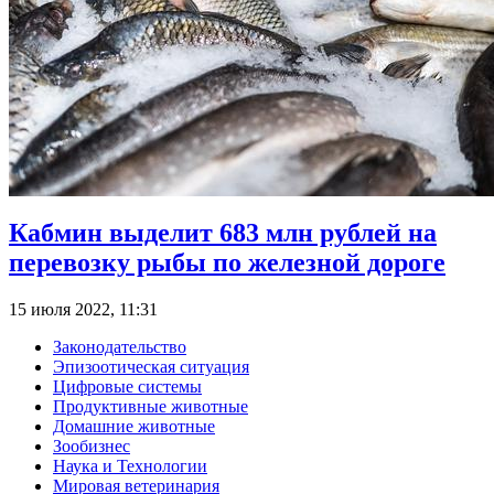
Кабмин выделит 683 млн рублей на
перевозку рыбы по железной дороге
15 июля 2022, 11:31
Законодательство
Эпизоотическая ситуация
Цифровые системы
Продуктивные животные
Домашние животные
Зообизнес
Наука и Технологии
Мировая ветеринария