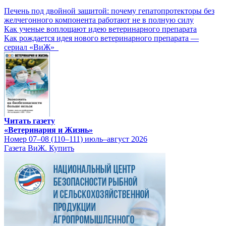
Печень под двойной защитой: почему гепатопротекторы без
желчегонного компонента работают не в полную силу
Как ученые воплощают идею ветеринарного препарата
Как рождается идея нового ветеринарного препарата —
сериал «ВиЖ»
Читать газету
«Ветеринария и Жизнь»
Номер 07–08 (110–111) июль–август 2026
Газета ВиЖ. Купить