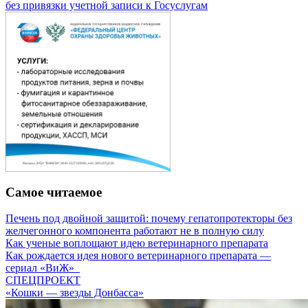
без привязки учетной записи к Госуслугам
Самое читаемое
Печень под двойной защитой: почему гепатопротекторы без
желчегонного компонента работают не в полную силу
Как ученые воплощают идею ветеринарного препарата
Как рождается идея нового ветеринарного препарата —
сериал «ВиЖ»
СПЕЦПРОЕКТ
«Кошки — звезды Донбасса»