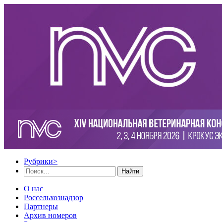
Рубрики
>
Найти
О нас
Россельхознадзор
Партнеры
Архив номеров