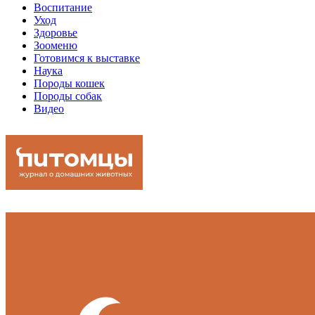
Воспитание
Уход
Здоровье
Зооменю
Готовимся к выставке
Наука
Породы кошек
Породы собак
Видео