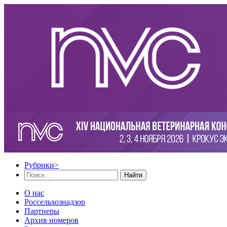
Рубрики
>
Найти
О нас
Россельхознадзор
Партнеры
Архив номеров