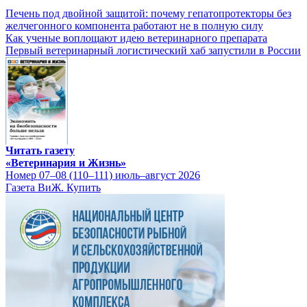
Печень под двойной защитой: почему гепатопротекторы без
желчегонного компонента работают не в полную силу
Как ученые воплощают идею ветеринарного препарата
Первый ветеринарный логистический хаб запустили в России
Читать газету
«Ветеринария и Жизнь»
Номер 07–08 (110–111) июль–август 2026
Газета ВиЖ. Купить