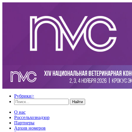
Рубрики
>
Найти
О нас
Россельхознадзор
Партнеры
Архив номеров