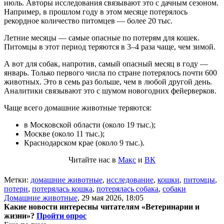
июль. Авторы исследования связывают это с дачным сезоном.
Например, в прошлом году в этом месяце потерялось
рекордное количество питомцев — более 20 тыс.
Летние месяцы — самые опасные по потерям для кошек.
Питомцы в этот период теряются в 3–4 раза чаще, чем зимой.
А вот для собак, напротив, самый опасный месяц в году —
январь. Только первого числа по стране потерялось почти 600
животных. Это в семь раз больше, чем в любой другой день.
Аналитики связывают это с шумом новогодних фейерверков.
Чаще всего домашние животные теряются:
в Московской области (около 19 тыс.);
Москве (около 11 тыс.);
Краснодарском крае (около 9 тыс.).
Читайте нас в
Макс
и
ВК
Метки:
домашние животные
,
исследование
,
кошки
,
питомцы
,
потери
,
потерялась кошка
,
потерялась собака
,
собаки
Домашние животные
,
29 мая 2026, 18:05
Какие новости интересны читателям «Ветеринарии и
жизни»?
Пройти опрос