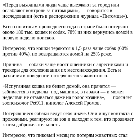
«Перед выходными люди чаще выезжают за город или
ослабляют контроль за питомцами», — говорится в
исследовании (есть в распоряжении журнала «Питомцы»).
Всего по итогам прошедшего года в стране было потеряно
около 180 тыс. кошек и собак. 78% из них вернулись домой в
первую неделю поисков.
Интересно, что кошки теряются в 1,5 раза чаще собак (60%
против 40%), но возвращаются домой на 25% реже.
Причина — собаки чаще носят ошейники с адресниками и
трекеры для отслеживания их местонахождения. Есть и
различия в поведении потерявшегося животного.
«Испуганная кошка не бежит домой, она прячется —
забивается в подвалы, под машины, в гаражи — и может
неделями не отзываться даже на голос хозяина», — поясняет
зоопсихолог Pet911, кинолог Алексей Громов.
Потерявшиеся собаки ведут себя иначе. Они ищут контакта с
прохожими, реагируют на зов и выходят к тем, кто проявляет
к ним доброжелательность.
Интересно, что пиковый месяц по потерям животных стал