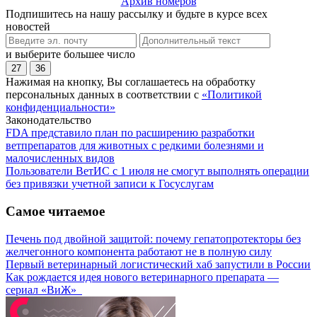
Архив номеров
Подпишитесь на нашу рассылку и будьте в курсе всех
новостей
и выберите большее число
27
36
Нажимая на кнопку, Вы соглашаетесь на обработку
персональных данных в соответствии с
«Политикой
конфиденциальности»
Законодательство
FDA представило план по расширению разработки
ветпрепаратов для животных с редкими болезнями и
малочисленных видов
Пользователи ВетИС с 1 июля не смогут выполнять операции
без привязки учетной записи к Госуслугам
Самое читаемое
Печень под двойной защитой: почему гепатопротекторы без
желчегонного компонента работают не в полную силу
Первый ветеринарный логистический хаб запустили в России
Как рождается идея нового ветеринарного препарата —
сериал «ВиЖ»