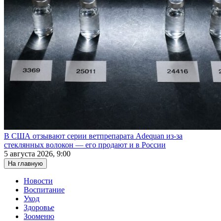
В США отзывают серии ветпрепарата Adequan из-за
стеклянных волокон — его продают и в России
5 августа 2026, 9:00
На главную
Новости
Воспитание
Уход
Здоровье
Зооменю