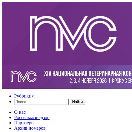
Рубрики
>
Найти
О нас
Россельхознадзор
Партнеры
Архив номеров