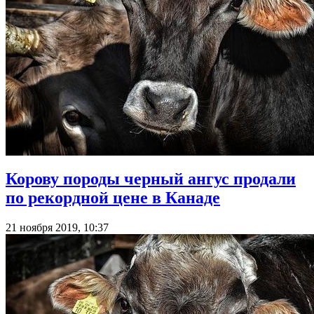
Корову породы черный ангус продали
по рекордной цене в Канаде
21 ноября 2019, 10:37