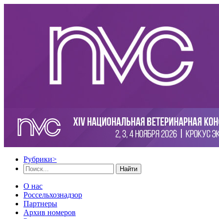
Рубрики
>
Найти
О нас
Россельхознадзор
Партнеры
Архив номеров