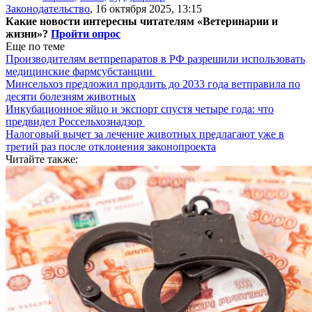
Законодательство
,
16 октября 2025, 13:15
Какие новости интересны читателям «Ветеринарии и
жизни»?
Пройти опрос
Еще по теме
Производителям ветпрепаратов в РФ разрешили использовать
медицинские фармсубстанции
Минсельхоз предложил продлить до 2033 года ветправила по
десяти болезням животных
Инкубационное яйцо и экспорт спустя четыре года: что
предвидел Россельхознадзор
Налоговый вычет за лечение животных предлагают уже в
третий раз после отклонения законопроекта
Читайте также: