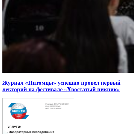
Журнал «Питомцы» успешно провел первый
лекторий на фестивале «Хвостатый пикник»