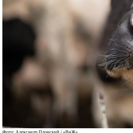
Фото: Александр Плонский / «ВиЖ»