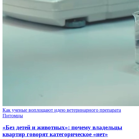
Как ученые воплощают идею ветеринарного препарата
Питомцы
«Без детей и животных»: почему владельцы
квартир говорят категорическое «нет»