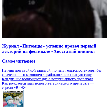
Журнал «Питомцы» успешно провел первый
лекторий на фестивале «Хвостатый пикник»
Самое читаемое
Печень под двойной защитой: почему гепатопротекторы без
желчегонного компонента работают не в полную силу
Как ученые воплощают идею ветеринарного препарата
Как рождается идея нового ветеринарного препарата —
сериал «ВиЖ»