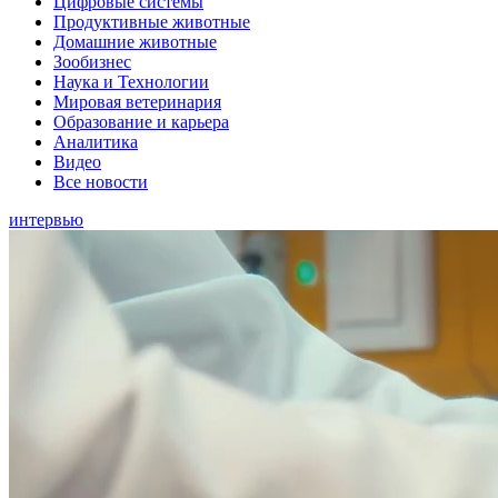
Цифровые системы
Продуктивные животные
Домашние животные
Зообизнес
Наука и Технологии
Мировая ветеринария
Образование и карьера
Аналитика
Видео
Все новости
интервью