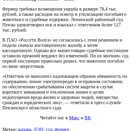
Фермер требовал возмещения ущерба в размере 78,4 тыс.
рублей, а также расходов на осмотр и утилизацию погибшего
животного и судебные издержки. Ленинский районный суд
Пензы удовлетворил иск и взыскал с ответчиков более 127
тыс. рублей.
В ПАО «Россети Волга» не согласились с этим решением и
подали сначала апелляционную жалобу, а затем
кассационную. Однако все вышестоящие судебные инстанции
оставили прежний вердикт без изменений. По их мнению, суд
первой инстанции правильно решил, что животное погибло
по вине энергетиков.
«Ответчик не выполнил надлежащим образом обязанность по
содержанию линии электропередач в исправном состоянии,
по обеспечению срабатывания систем защиты в случае
короткого замыкания и отключения линии в целях
недопущения вреда жизни и здоровью людей, имущества
граждан и юридических лиц», — отметили в пресс-службе
Пензенского областного суда.
Читайте нас в
Макс
и
ВК
Метки:
корова
,
ЛЭП
,
суд
,
фермер