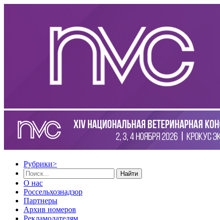
Рубрики
>
Найти
О нас
Россельхознадзор
Партнеры
Архив номеров
Рекламодателям