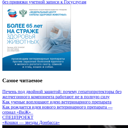
без привязки учетной записи к Госуслугам
Самое читаемое
Печень под двойной защитой: почему гепатопротекторы без
желчегонного компонента работают не в полную силу
Как ученые воплощают идею ветеринарного препарата
Как рождается идея нового ветеринарного препарата —
сериал «ВиЖ»
СПЕЦПРОЕКТ
«Кошки — звезды Донбасса»