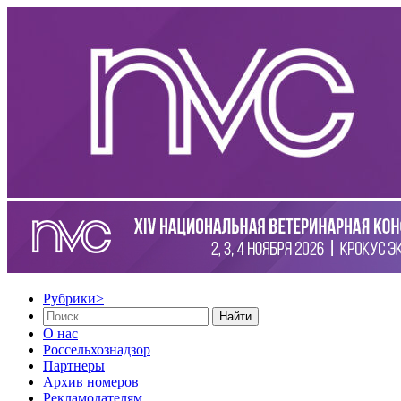
Рубрики
>
Найти
О нас
Россельхознадзор
Партнеры
Архив номеров
Рекламодателям