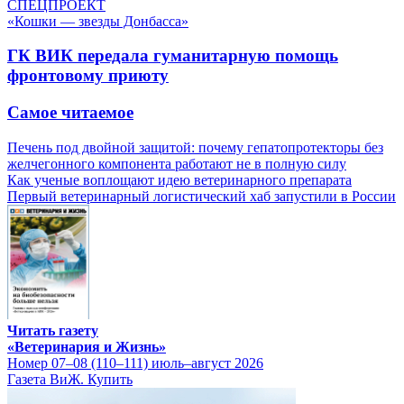
СПЕЦПРОЕКТ
«Кошки — звезды Донбасса»
ГК ВИК передала гуманитарную помощь
фронтовому приюту
Самое читаемое
Печень под двойной защитой: почему гепатопротекторы без
желчегонного компонента работают не в полную силу
Как ученые воплощают идею ветеринарного препарата
Первый ветеринарный логистический хаб запустили в России
Читать газету
«Ветеринария и Жизнь»
Номер 07–08 (110–111) июль–август 2026
Газета ВиЖ. Купить