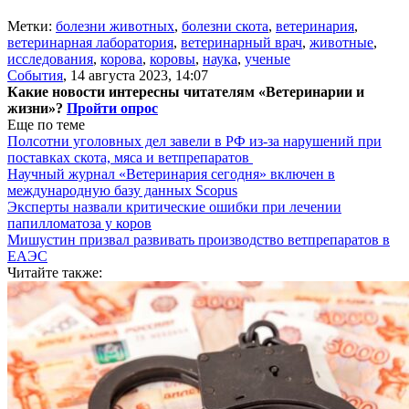
Метки:
болезни животных
,
болезни скота
,
ветеринария
,
ветеринарная лаборатория
,
ветеринарный врач
,
животные
,
исследования
,
корова
,
коровы
,
наука
,
ученые
События
,
14 августа 2023, 14:07
Какие новости интересны читателям «Ветеринарии и
жизни»?
Пройти опрос
Еще по теме
Полсотни уголовных дел завели в РФ из-за нарушений при
поставках скота, мяса и ветпрепаратов
Научный журнал «Ветеринария сегодня» включен в
международную базу данных Scopus
Эксперты назвали критические ошибки при лечении
папилломатоза у коров
Мишустин призвал развивать производство ветпрепаратов в
ЕАЭС
Читайте также: