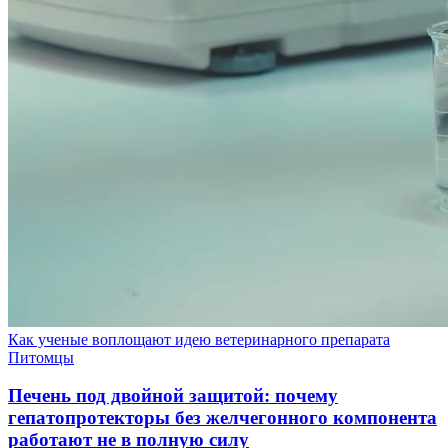
Как ученые воплощают идею ветеринарного препарата
Питомцы
Печень под двойной защитой: почему
гепатопротекторы без желчегонного компонента
работают не в полную силу