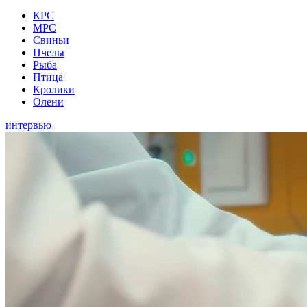
КРС
МРС
Свиньи
Пчелы
Рыба
Птица
Кролики
Олени
интервью