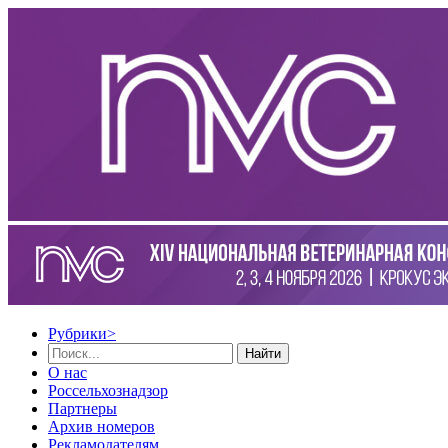
Рубрики
>
Найти
О нас
Россельхознадзор
Партнеры
Архив номеров
Рекламодателям