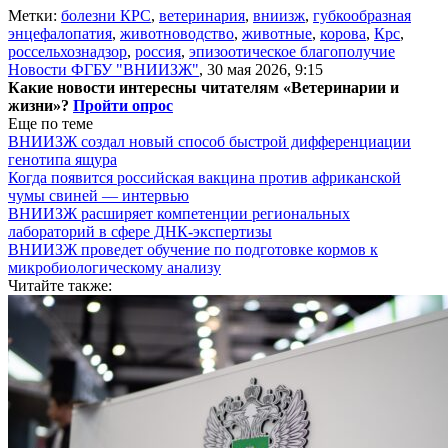
Метки:
болезни КРС
,
ветеринария
,
вниизж
,
губкообразная
энцефалопатия
,
животноводство
,
животные
,
корова
,
Крс
,
россельхознадзор
,
россия
,
эпизоотическое благополучие
Новости ФГБУ "ВНИИЗЖ"
,
30 мая 2026, 9:15
Какие новости интересны читателям «Ветеринарии и
жизни»?
Пройти опрос
Еще по теме
ВНИИЗЖ создал новый способ быстрой дифференциации
генотипа ящура
Когда появится российская вакцина против африканской
чумы свиней — интервью
ВНИИЗЖ расширяет компетенции региональных
лабораторий в сфере ДНК-экспертизы
ВНИИЗЖ проведет обучение по подготовке кормов к
микробиологическому анализу
Читайте также: