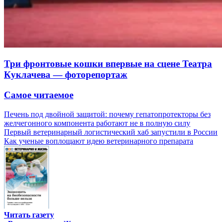
Три фронтовые кошки впервые на сцене Театра
Куклачева — фоторепортаж
Самое читаемое
Печень под двойной защитой: почему гепатопротекторы без
желчегонного компонента работают не в полную силу
Первый ветеринарный логистический хаб запустили в России
Как ученые воплощают идею ветеринарного препарата
Читать газету