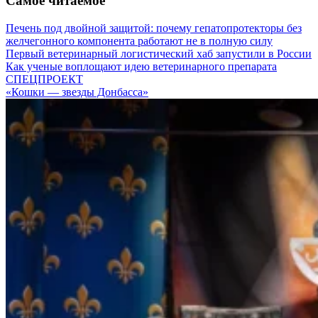
Самое читаемое
Печень под двойной защитой: почему гепатопротекторы без
желчегонного компонента работают не в полную силу
Первый ветеринарный логистический хаб запустили в России
Как ученые воплощают идею ветеринарного препарата
СПЕЦПРОЕКТ
«Кошки — звезды Донбасса»