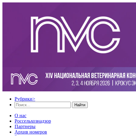
Рубрики
>
Найти
О нас
Россельхознадзор
Партнеры
Архив номеров