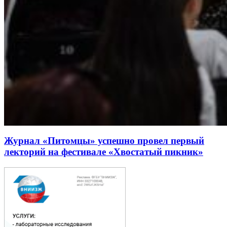
Журнал «Питомцы» успешно провел первый
лекторий на фестивале «Хвостатый пикник»