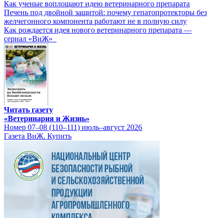
Как ученые воплощают идею ветеринарного препарата
Печень под двойной защитой: почему гепатопротекторы без
желчегонного компонента работают не в полную силу
Как рождается идея нового ветеринарного препарата —
сериал «ВиЖ»
Читать газету
«Ветеринария и Жизнь»
Номер 07–08 (110–111) июль–август 2026
Газета ВиЖ. Купить