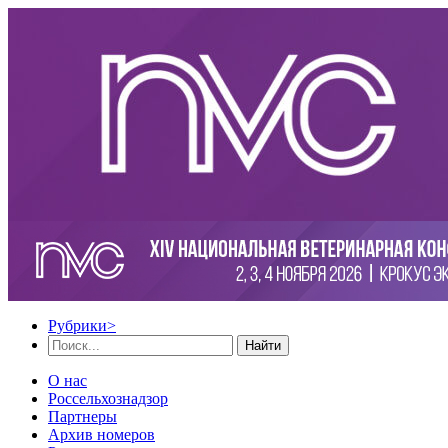
Рубрики
>
Найти
О нас
Россельхознадзор
Партнеры
Архив номеров