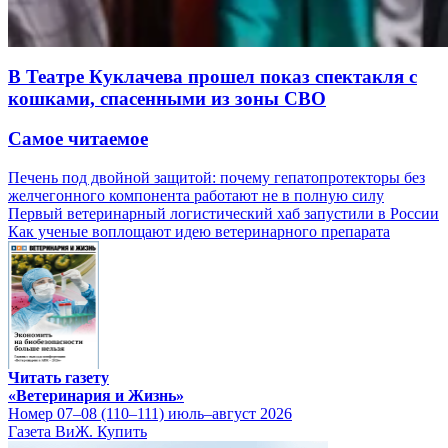
В Театре Куклачева прошел показ спектакля с
кошками, спасенными из зоны СВО
Самое читаемое
Печень под двойной защитой: почему гепатопротекторы без
желчегонного компонента работают не в полную силу
Первый ветеринарный логистический хаб запустили в России
Как ученые воплощают идею ветеринарного препарата
Читать газету
«Ветеринария и Жизнь»
Номер 07–08 (110–111) июль–август 2026
Газета ВиЖ. Купить