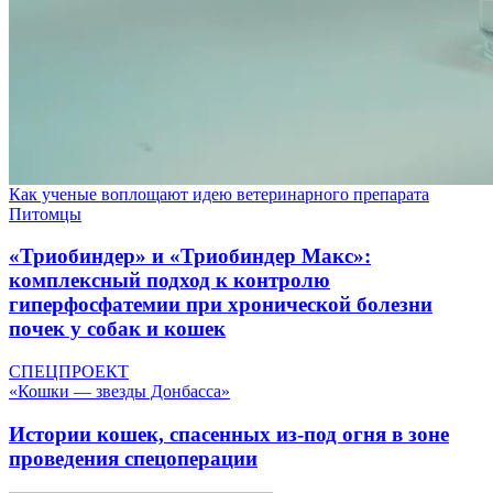
Как ученые воплощают идею ветеринарного препарата
Питомцы
«Триобиндер» и «Триобиндер Макс»:
комплексный подход к контролю
гиперфосфатемии при хронической болезни
почек у собак и кошек
СПЕЦПРОЕКТ
«Кошки — звезды Донбасса»
Истории кошек, спасенных из-под огня в зоне
проведения спецоперации