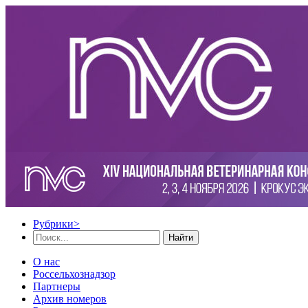
Рубрики
>
Найти
О нас
Россельхознадзор
Партнеры
Архив номеров