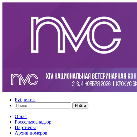
Рубрики
>
Найти
О нас
Россельхознадзор
Партнеры
Архив номеров