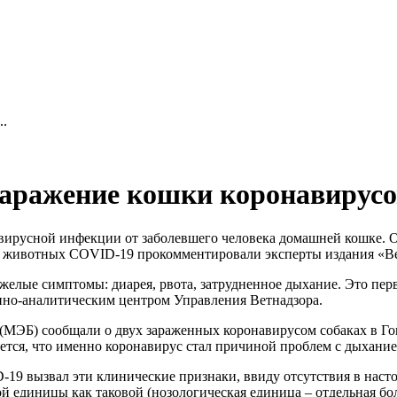
..
аражение кошки коронавирусо
авирусной инфекции от заболевшего человека домашней кошке. 
 животных COVID-19 прокомментировали эксперты издания «Ве
лые симптомы: диарея, рвота, затрудненное дыхание. Это перв
но-аналитическим центром Управления Ветнадзора.
МЭБ) сообщали о двух зараженных коронавирусом собаках в Го
ется, что именно коронавирус стал причиной проблем с дыхание
D-19 вызвал эти клинические признаки, ввиду отсутствия в на
й единицы как таковой (нозологическая единица – отдельная бол