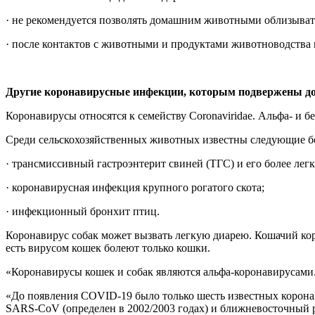
· не рекомендуется позволять домашним животными облизывать
· после контактов с животными и продуктами животноводства не
Другие коронавирусные инфекции, которым подвержены д
Коронавирусы относятся к семейству Coronaviridae. Альфа- и
Среди сельскохозяйственных животных известны следующие б
· трансмиссивный гастроэнтерит свиней (ТГС) и его более ле
· коронавирусная инфекция крупного рогатого скота;
· инфекционный бронхит птиц.
Коронавирус собак может вызвать легкую диарею. Кошачий ко
есть вирусом кошек болеют только кошки.
«Коронавирусы кошек и собак являются альфа-коронавирусами.
«До появления COVID-19 было только шесть известных корона
SARS-CoV (определен в 2002/2003 годах) и ближневосточный 