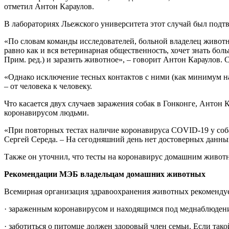
отметил Антон Караулов.
В лабораториях Льежского университета этот случай был подт
«По словам команды исследователей, больной владелец животн
равно как и вся ветеринарная общественность, хочет знать бол
Прим. ред.) и заразить животное», – говорит Антон Караулов. 
«Однако исключение тесных контактов с ними (как минимум на 
– от человека к человеку.
Что касается двух случаев заражения собак в Гонконге, Антон 
коронавирусом людьми.
«При повторных тестах наличие коронавируса COVID-19 у со
Сергей Середа. – На сегодняшний день нет достоверных данных
Также он уточнил, что тесты на коронавирус домашним животн
Рекомендации МЭБ владельцам домашних животных
Всемирная организация здравоохранения животных рекомендуе
· зараженным коронавирусом и находящимся под меднаблюден
· заботиться о питомце должен здоровый член семьи. Если так