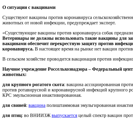
О ситуации с вакцинами
Существуют вакцины против коронавируса сельскохозяйственны
животных от новой инфекции, предупреждает эксперт.
«Существующие вакцины против коронавируса собак предназн
Ветеринары не должны использовать такие вакцины для за
вакцинами обеспечит перекрестную защиту против инфекци
коронавируса.
В настоящее время на рынке нет вакцин против
В сельском хозяйстве проводится вакцинация против инфекцио
Научное учреждение Россельхознадзора – Федеральный це
животных:
для крупного рогатого скота
: вакцина ассоциированная прот
против ротавирусной и коронавирусной инфекций крупного ро
КРС эмульсионная инактивированная.
для свиней
:
вакцина
полиштаммовая эмульгированная инактиви
для птиц
: во ВНИИЗЖ
выпускается
целый спектр вакцин прот