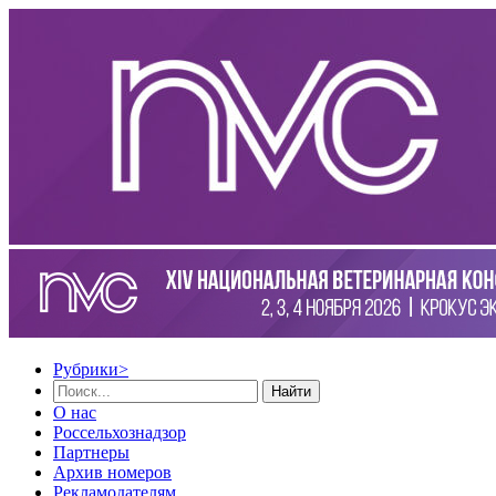
Рубрики
>
Найти
О нас
Россельхознадзор
Партнеры
Архив номеров
Рекламодателям