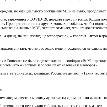
вержден, но официального сообщения МЭБ не было, продолжает 
ого, зараженного COVID-19, передал вирус питомцу. Кошка пол
ьше. Проводятся тесты на других кошках и собаках, чтобы понять
Ссылаясь на данные МЭБ, эксперт отмечает, что нет доказательс
14 дней), на наш взгляд, целесообразно», – говорит Антон Кар
Караулов считает, что вирус около недели сохранялся на слизис
бак в Гонконге не было подтверждено, – сообщил «ВиЖ» прези
 о том, что животные заболевают от человека и наоборот».
ым в ветеринарных клиниках России не делают. «Таких тестов д
т:
ием людям свести к минимуму контакты с домашними животным
ой возможности нет, нужно соблюдать гигиену и носить маску;