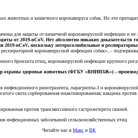
х животных и кишечного коронавируса собак. Но эти препараты
ачены для защиты от кишечной коронавирусной инфекции и не 
щиты от 2019-nCoV. Нет абсолютно никаких доказательств т
и 2019-nCoV, поскольку энтеросолюбильные и респираторн
 респираторной коронавирусной инфекции собак», – подчеркива
нного бронхита птиц, коронавирусной инфекции крупного рогат
нтр охраны здоровья животных (ФГБУ «ВНИИЗЖ») – производ
ив инфекционного ринотрахеита, парагриппа-3 и коронавирусн
гатого скота сорбированная инактивированная; вакцина против
рованная против трансмиссивного гастроэнтерита свиней.
ив инфекционных заболеваний сельскохозяйственных птиц
Читайте нас в
Макс
и
ВК