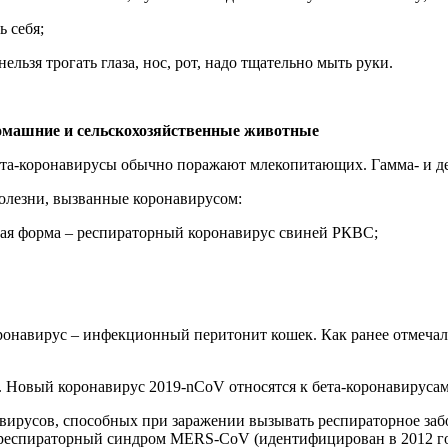
 себя;
льзя трогать глаза, нос, рот, надо тщательно мыть руки.
омашние и сельскохозяйственные животные
 бета-коронавирусы обычно поражают млекопитающих. Гамма- и 
олезни, вызванные коронавирусом:
гкая форма – респираторный коронавирус свиней РКВС;
ронавирус – инфекционный перитонит кошек. Как ранее отмеча
 Новый коронавирус 2019-nCoV относятся к бета-коронавирусам
вирусов, способных при заражении вызывать респираторное за
респираторный синдром MERS-CoV (идентифицирован в 2012 году