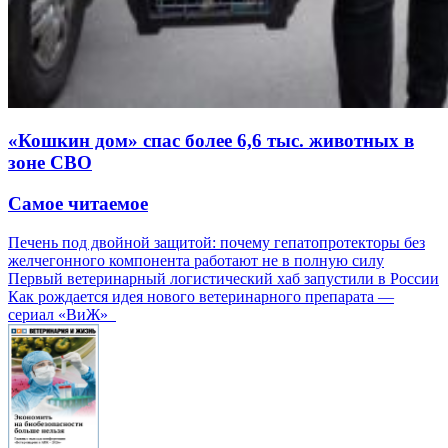
«Кошкин дом» спас более 6,6 тыс. животных в
зоне СВО
Самое читаемое
Печень под двойной защитой: почему гепатопротекторы без
желчегонного компонента работают не в полную силу
Первый ветеринарный логистический хаб запустили в России
Как рождается идея нового ветеринарного препарата —
сериал «ВиЖ»