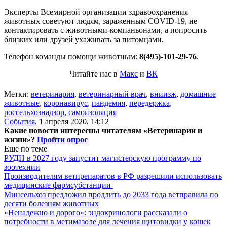
Эксперты Всемирной организации здравоохранения
животных советуют людям, зараженным COVID-19, не
контактировать с животными-компаньонами, а попросить
близких или друзей ухаживать за питомцами.
Телефон команды помощи животным:
8(495)-101-29-76
.
Читайте нас в
Макс
и
ВК
Метки:
ветеринария
,
ветеринарный врач
,
вниизж
,
домашние
животные
,
коронавирус
,
пандемия
,
передержка
,
россельхознадзор
,
самоизоляция
События
,
1 апреля 2020, 14:12
Какие новости интересны читателям «Ветеринарии и
жизни»?
Пройти опрос
Еще по теме
РУДН в 2027 году запустит магистерскую программу по
зоотехнии
Производителям ветпрепаратов в РФ разрешили использовать
медицинские фармсубстанции
Минсельхоз предложил продлить до 2033 года ветправила по
десяти болезням животных
«Ненадежно и дорого»: эндокринологи рассказали о
потребности в метимазоле для лечения щитовидки у кошек