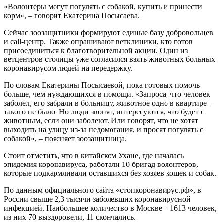
«Волонтеры могут погулять с собакой, купить и принести
корм», – говорит Екатерина Посысаева.
Сейчас зоозащитники формируют единые базу добровольцев
и call-центр. Также опрашивают ветклиники, кто готов
присоединиться к благотворительной акции. Один из
ветцентров столицы уже согласился взять животных больных
коронавирусом людей на передержку.
По словам Екатерины Посысаевой, пока готовых помочь
больше, чем нуждающихся в помощи. «Запроса, что человек
заболел, его забрали в больницу, животное одно в квартире –
такого не было. Но люди звонят, интересуются, что будет с
животным, если они заболеют. Или говорят, что не хотят
выходить на улицу из-за недомогания, и просят погулять с
собакой», – поясняет зоозащитница.
Стоит отметить, что в китайском Ухане, где началась
эпидемия коронавируса, работали 10 бригад волонтеров,
которые подкармливали оставшихся без хозяев кошек и собак.
По данным официального сайта «стопкоронавирус.рф», в
России свыше 2,3 тысячи заболевших коронавирусной
инфекцией. Наибольшее количество в Москве – 1613 человек,
из них 70 выздоровели, 11 скончались.