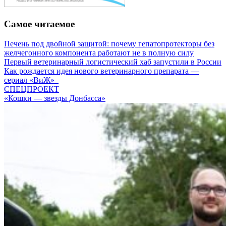
Самое читаемое
Печень под двойной защитой: почему гепатопротекторы без
желчегонного компонента работают не в полную силу
Первый ветеринарный логистический хаб запустили в России
Как рождается идея нового ветеринарного препарата —
сериал «ВиЖ»
СПЕЦПРОЕКТ
«Кошки — звезды Донбасса»