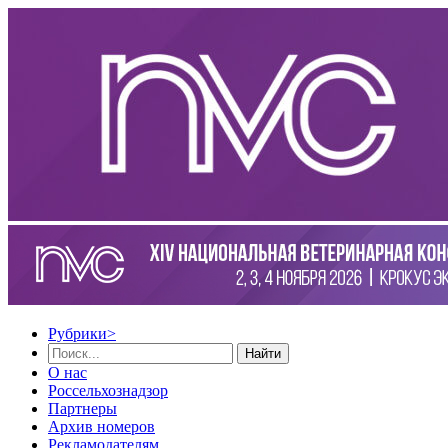
Рубрики
>
Найти
О нас
Россельхознадзор
Партнеры
Архив номеров
Рекламодателям