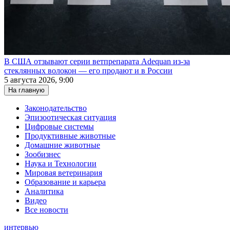
В США отзывают серии ветпрепарата Adequan из-за
стеклянных волокон — его продают и в России
5 августа 2026, 9:00
На главную
Законодательство
Эпизоотическая ситуация
Цифровые системы
Продуктивные животные
Домашние животные
Зообизнес
Наука и Технологии
Мировая ветеринария
Образование и карьера
Аналитика
Видео
Все новости
интервью