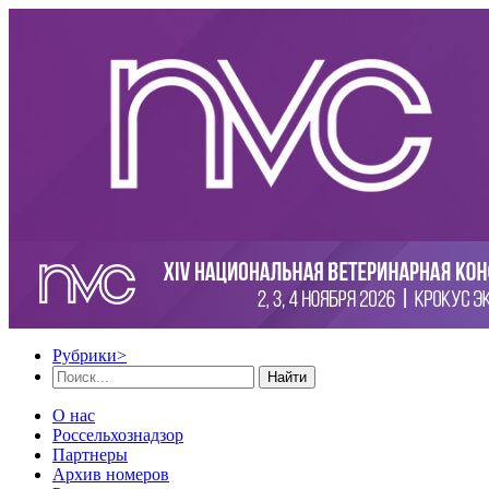
Рубрики
>
Найти
О нас
Россельхознадзор
Партнеры
Архив номеров