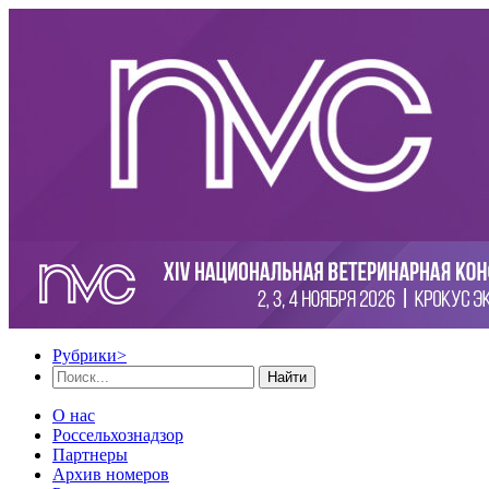
Рубрики
>
Найти
О нас
Россельхознадзор
Партнеры
Архив номеров