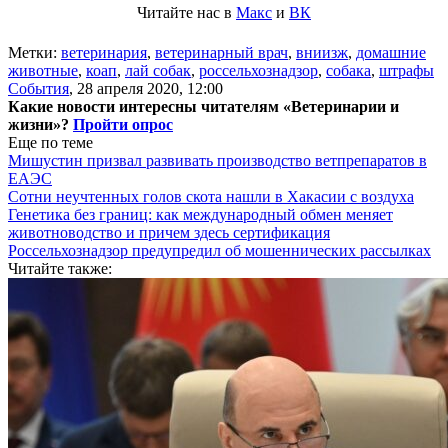
Читайте нас в
Макс
и
ВК
Метки:
ветеринария
,
ветеринарный врач
,
вниизж
,
домашние
животные
,
коап
,
лай собак
,
россельхознадзор
,
собака
,
штрафы
События
,
28 апреля 2020, 12:00
Какие новости интересны читателям «Ветеринарии и
жизни»?
Пройти опрос
Еще по теме
Мишустин призвал развивать производство ветпрепаратов в
ЕАЭС
Сотни неучтенных голов скота нашли в Хакасии с воздуха
Генетика без границ: как международный обмен меняет
животноводство и причем здесь сертификация
Россельхознадзор предупредил об мошеннических рассылках
Читайте также: