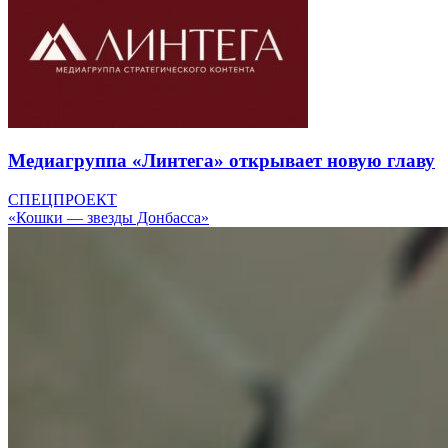
Медиагруппа «Линтега» открывает новую главу
СПЕЦПРОЕКТ
«Кошки — звезды Донбасса»