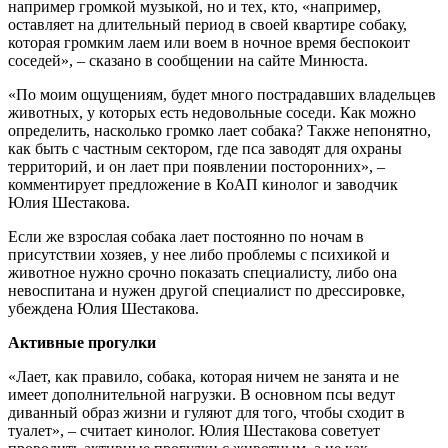
например громкой музыкой, но и тех, кто, «например,
оставляет на длительный период в своей квартире собаку,
которая громким лаем или воем в ночное время беспокоит
соседей», – сказано в сообщении на сайте Минюста.
«По моим ощущениям, будет много пострадавших владельцев
животных, у которых есть недовольные соседи. Как можно
определить, насколько громко лает собака? Также непонятно,
как быть с частным сектором, где пса заводят для охраны
территорий, и он лает при появлении посторонних», –
комментирует предложение в КоАП кинолог и заводчик
Юлия Шестакова.
Если же взрослая собака лает постоянно по ночам в
присутствии хозяев, у нее либо проблемы с психикой и
животное нужно срочно показать специалисту, либо она
невоспитана и нужен другой специалист по дрессировке,
убеждена Юлия Шестакова.
Активные прогулки
«Лает, как правило, собака, которая ничем не занята и не
имеет дополнительной нагрузки. В основном псы ведут
диванный образ жизни и гуляют для того, чтобы сходит в
туалет», – считает кинолог. Юлия Шестакова советует