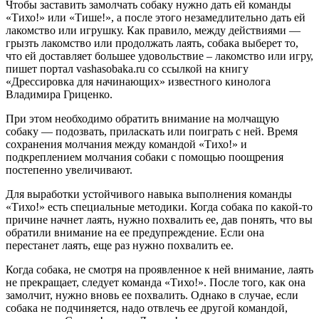
Чтобы заставить замолчать собаку нужно дать ей команды
«Тихо!» или «Тише!», а после этого незамедлительно дать ей
лакомство или игрушку. Как правило, между действиями —
грызть лакомство или продолжать лаять, собака выберет то,
что ей доставляет большее удовольствие – лакомство или игру,
пишет портал vashasobaka.ru со ссылкой на книгу
«Дрессировка для начинающих» известного кинолога
Владимира Гриценко.
При этом необходимо обратить внимание на молчащую
собаку — подозвать, приласкать или поиграть с ней. Время
сохранения молчания между командой «Тихо!» и
подкреплением молчания собаки с помощью поощрения
постепенно увеличивают.
Для выработки устойчивого навыка выполнения команды
«Тихо!» есть специальные методики. Когда собака по какой-то
причине начнет лаять, нужно похвалить ее, дав понять, что вы
обратили внимание на ее предупреждение. Если она
перестанет лаять, еще раз нужно похвалить ее.
Когда собака, не смотря на проявленное к ней внимание, лаять
не прекращает, следует команда «Тихо!». После того, как она
замолчит, нужно вновь ее похвалить. Однако в случае, если
собака не подчиняется, надо отвлечь ее другой командой,