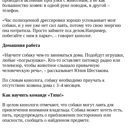
проводить активные прогулки с животным, а не как
большинство хозяев: в одной руке поводок, в другой –
телефон.
«Час полноценной дрессировки хорошо успокаивает мозг
собаки, и у нее уже нет сил лаять, потому что свою энергию
она потратила. Просто займите пса делом.Например,
побегайте с ним в парке», – говорит кинолог.
Домашняя работа
«Научите собаку чем-то заниматься дома. Подойдут игрушки,
любые «погрызушки». Кто-то оставляет питомцу радио или
телевизор, чтобы животное слышало привычную
человеческую речь», – рассказывает Юлия Шестакова.
По словам кинолога, собаку необходимо приучать к
отсутствию хозяина дома с 3–4 месяцев.
Как научить команде «Тихо!»
В целом кинологи отмечают, что собаки могут лаять для
привлечения внимания владельца. Собака может хотеть есть,
пить, предупреждать о приближении посторонних или
опасности, сообщать о найденном предмете.