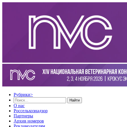
Рубрики
>
Найти
О нас
Россельхознадзор
Партнеры
Архив номеров
Рекламодателям