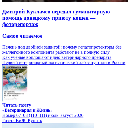
Дмитрий Куклачев передал гуманитарную
помощь донецкому приюту кошек —
фоторепортаж
Самое читаемое
Печень под двойной защитой: почему гепатопротекторы без
желчегонного компонента работают не в полную силу
Как ученые воплощают идею ветеринарного препарата
Первый ветеринарный логистический хаб запустили в России
Читать газету
«Ветеринария и Жизнь»
Номер 07–08 (110–111) июль–август 2026
Газета ВиЖ. Купить