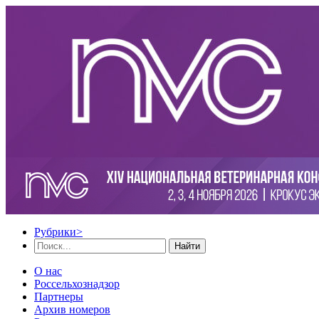
Рубрики
>
Найти
О нас
Россельхознадзор
Партнеры
Архив номеров