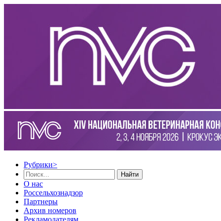
Рубрики
>
Найти
О нас
Россельхознадзор
Партнеры
Архив номеров
Рекламодателям