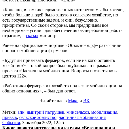
«Конечно, в рамках ведомственных интересов мы бы хотели,
чтобы больше людей было занято в сельском хозяйстве, но
есть государственные задачи, и они, безусловно,
приоритетны. Со своей стороны, мы предпримем все
необходимые усилия для обеспечения бесперебойной работы
отрасли», –
сказал
министр.
Ранее на официальном портале «Объясняем.рф» разъяснили
вопрос о мобилизации фермеров.
«Будут ли призывать фермеров, если не на кого оставить
хозяйство?» – такой вопрос был опубликован в рамках
проекта «Частичная мобилизация. Вопросы и ответы кол-
центра 122».
«Работники фермерских хозяйств подлежат мобилизации на
общих основаниях», – был дан ответ.
Читайте нас в
Макс
и
ВК
Метки:
апк
,
дмитрий патрушев
,
минсельхоз
,
мобилизация
,
призыв
,
сельское хозяйство
,
частичная мобилизация
События
,
3 октября 2022, 12:25
Какие новости интересны читателям «Ветеринарии и