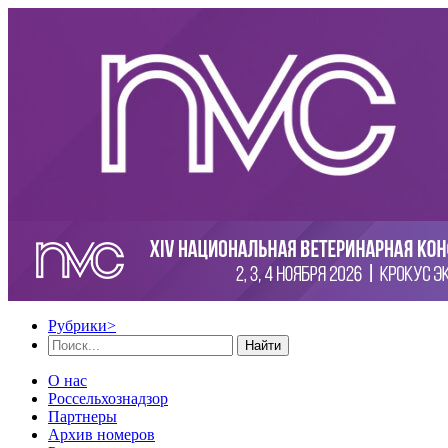
Рубрики
>
Найти
О нас
Россельхознадзор
Партнеры
Архив номеров