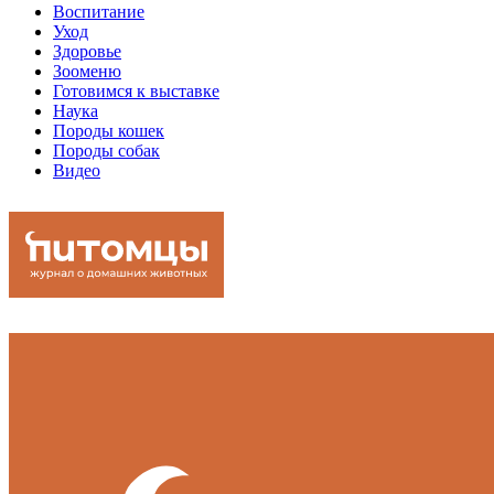
Воспитание
Уход
Здоровье
Зооменю
Готовимся к выставке
Наука
Породы кошек
Породы собак
Видео