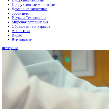
Цифровые системы
Продуктивные животные
Домашние животные
Зообизнес
Наука и Технологии
Мировая ветеринария
Образование и карьера
Аналитика
Видео
Все новости
интервью