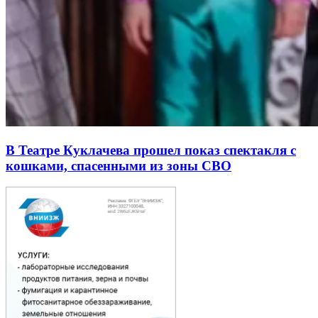
В Театре Куклачева прошел показ спектакля с
кошками, спасенными из зоны СВО