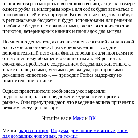
планируется рассмотреть в весеннюю сессию, акциз в размере
одного рубля за килограмм корма для собак будет взиматься с
производителей и импортеров. Вырученные средства пойдут
в региональные бюджеты и будут использованы для решения
проблем с бездомными животными, включая строительство
приютов, ветеринарных клиник и площадок для выгула.
По мнению депутатов, акциз не станет серьезной финансовой
нагрузкой для бизнеса. Цель нововведения — создать
дополнительный источник финансирования для программ по
ответственному обращению с животными. «В регионах
сложилась проблема с содержанием бездомных животных, а
также с площадками, местами для выгула, тренировками
домашних животных», — приводит Forbes выдержку из
пояснительной записки.
Однако представители зообизнеса уже выразили
недовольство, назвав предложение «диверсией против
рынка». Они предупреждают, что введение акциза приведет к
резкому росту цен на корма.
Читайте нас в
Макс
и
ВК
Метки:
акциз на корм
,
Госдума
,
домашние животные
,
корм
для домашних животных
,
питомцы