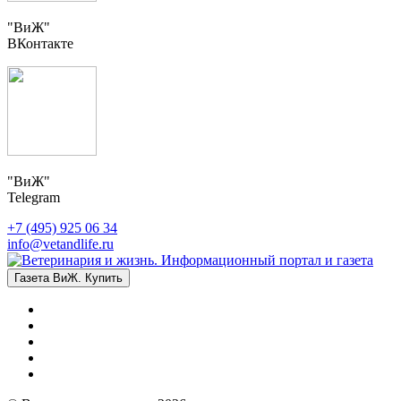
"ВиЖ"
ВКонтакте
"ВиЖ"
Telegram
+7 (495) 925 06 34
info@vetandlife.ru
Газета ВиЖ. Купить