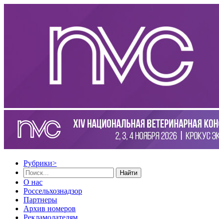
Рубрики
>
Найти
О нас
Россельхознадзор
Партнеры
Архив номеров
Рекламодателям