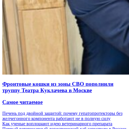
Фронтовые кошки из зоны СВО пополнили
труппу Театра Куклачева в Москве
Самое читаемое
Печень под двойной защитой: почему гепатопротекторы без
желчегонного компонента работают не в полную силу
Как ученые воплощают идею ветеринарного препарата
Первый ветеринарный логистический хаб запустили в России