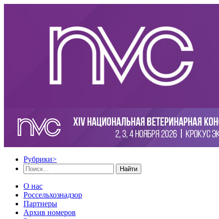
Рубрики
>
Найти
О нас
Россельхознадзор
Партнеры
Архив номеров