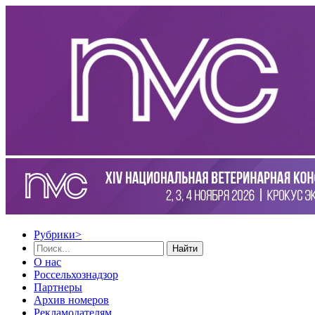
Рубрики
>
Найти
О нас
Россельхознадзор
Партнеры
Архив номеров
Рекламодателям