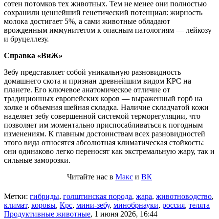
сотен потомков тех животных. Тем не менее они полностью
сохранили ценнейший генетический потенциал: жирность
молока достигает 5%, а сами животные обладают
врожденным иммунитетом к опасным патологиям — лейкозу
и бруцеллезу.
Справка «ВиЖ»
Зебу представляет собой уникальную разновидность
домашнего скота и признан древнейшим видом КРС на
планете. Его ключевое анатомическое отличие от
традиционных европейских коров — выраженный горб на
холке и объемная шейная складка. Наличие складчатой кожи
наделяет зебу совершенной системой терморегуляции, что
позволяет им моментально приспосабливаться к погодным
изменениям. К главным достоинствам всех разновидностей
этого вида относятся абсолютная климатическая стойкость:
они одинаково легко переносят как экстремальную жару, так и
сильные заморозки.
Читайте нас в
Макс
и
ВК
Метки:
гибриды
,
голштинская порода
,
жара
,
животноводство
,
климат
,
коровы
,
Крс
,
мини-зебу
,
минобрнауки
,
россия
,
телята
Продуктивные животные
,
1 июня 2026, 16:44