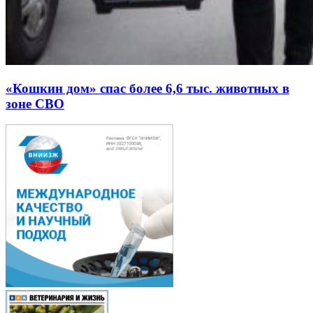
«Кошкин дом» спас более 6,6 тыс. животных в
зоне СВО