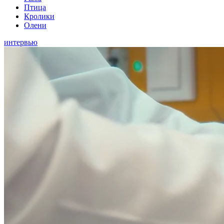
Птица
Кролики
Олени
интервью