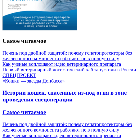
Самое читаемое
Печень под двойной защитой: почему гепатопротекторы без
желчегонного компонента работают не в полную силу
Как ученые воплощают идею ветеринарного препарата
Первый ветеринарный логистический хаб запустили в России
СПЕЦПРОЕКТ
«Кошки — звезды Донбасса»
Истории кошек, спасенных из-под огня в зоне
проведения спецоперации
Самое читаемое
Печень под двойной защитой: почему гепатопротекторы без
желчегонного компонента работают не в полную силу
Как ученые воплощают идею ветеринарного препарата