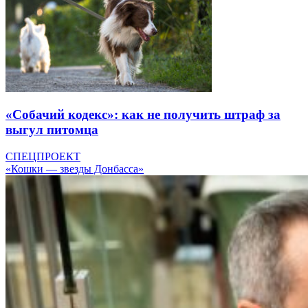
«Собачий кодекс»: как не получить штраф за
выгул питомца
СПЕЦПРОЕКТ
«Кошки — звезды Донбасса»