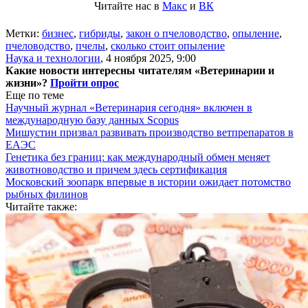
Читайте нас в
Макс
и
ВК
Метки:
бизнес
,
гибриды
,
закон о пчеловодство
,
опыление
,
пчеловодство
,
пчелы
,
сколько стоит опыление
Наука и технологии
,
4 ноября 2025, 9:00
Какие новости интересны читателям «Ветеринарии и
жизни»?
Пройти опрос
Еще по теме
Научный журнал «Ветеринария сегодня» включен в
международную базу данных Scopus
Мишустин призвал развивать производство ветпрепаратов в
ЕАЭС
Генетика без границ: как международный обмен меняет
животноводство и причем здесь сертификация
Московский зоопарк впервые в истории ожидает потомство
рыбных филинов
Читайте также: