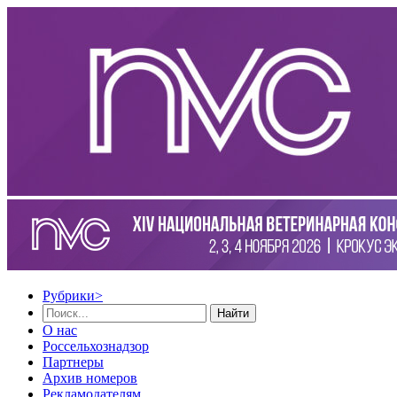
Рубрики
>
Найти
О нас
Россельхознадзор
Партнеры
Архив номеров
Рекламодателям