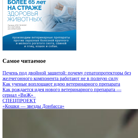
Самое читаемое
Печень под двойной защитой: почему гепатопротекторы без
желчегонного компонента работают не в полную силу
Как ученые воплощают идею ветеринарного препарата
Как рождается идея нового ветеринарного препарата —
сериал «ВиЖ»
СПЕЦПРОЕКТ
«Кошки — звезды Донбасса»