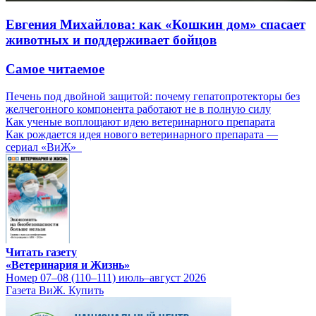
Евгения Михайлова: как «Кошкин дом» спасает
животных и поддерживает бойцов
Самое читаемое
Печень под двойной защитой: почему гепатопротекторы без
желчегонного компонента работают не в полную силу
Как ученые воплощают идею ветеринарного препарата
Как рождается идея нового ветеринарного препарата —
сериал «ВиЖ»
Читать газету
«Ветеринария и Жизнь»
Номер 07–08 (110–111) июль–август 2026
Газета ВиЖ. Купить