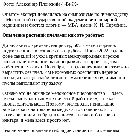
Фото: Александр Плонский / «ВиЖ»
Опытом эксперт поделилась на симпозиуме по пчеловодству
в Московской государственной академии ветеринарной
медицины и биотехнологии — МВА имени К. И. Скрябина.
Опыление растений пчелами: как это работает
До недавнего времени, например, 60% семян гибридов
подсолнечника ввозилось из-за рубежа. После 2022 года на
фоне санкций и ухода крупных международных игроков
российские компании активно развивают производства
собственных семян. Но гибриды подсолнечника невозможно
вырастить без пчел. Им необходимо обеспечить перенос
пыльцы с «отцовской» линии на «материнскую», и именно
пчелы выполняют эту задачу.
Однако это не обычное медоносное пчеловодство — здесь
пчела выступает как «технический работник», а не как
производитель меда. Поэтому пчеловоды, привыкшие
зарабатывать на товарном меде, часто сталкиваются с
разочарованием: гибридные посевы не дают большого
нектара, и меда здесь просто нет.
Тем не менее опыление гибридов становится отдельным