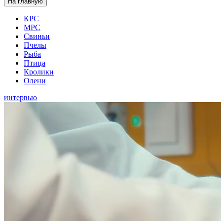
На главную
КРС
МРС
Свиньи
Пчелы
Рыба
Птица
Кролики
Олени
интервью