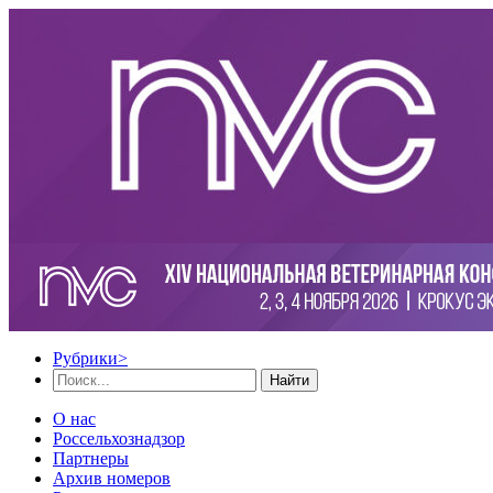
Рубрики
>
Найти
О нас
Россельхознадзор
Партнеры
Архив номеров