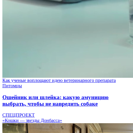
Как ученые воплощают идею ветеринарного препарата
Питомцы
Ошейник или шлейка: какую амуницию
выбрать, чтобы не навредить собаке
СПЕЦПРОЕКТ
«Кошки — звезды Донбасса»