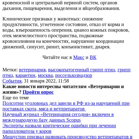
кровеносной и центральной нервной систем, органов
дыхания, пищеварения, выделения и яйцеобразования.
Клинические признаки у животных: снижение
продуктивности, угнетенное состояние, отказ от корма и
воды, взъерошенность оперения, цианоз кожных покровов,
отек межчелюстного пространства, подкожные
кровоизлияния на конечностях, нарушение координации
движений, синусит, ринит, конъюнктивит, диарея.
Читайте нас в
Макс
и
ВК
Метки:
ветеринария
,
высокопатогенный грипп птиц
,
грипп
птиц
,
карантин
,
москва
,
россельхознадзор
События
,
31 января 2022, 11:58
Какие новости интересны читателям «Ветеринарии и
жизни»?
Пройти опрос
Еще по теме
Полсотни уголовных дел завели в РФ из-за нарушений при
поставках скота, мяса и ветпрепаратов
Научный журнал «Ветеринария сегодня» включен в
международную базу данных Scopus
Эксперты назвали критические ошибки при лечении
папилломатоза у коров
Мишустин призвал развивать производство ветпрепаратов в