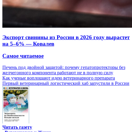
Экспорт свинины из России в 2026 году вырастет
на 5–6% — Ковалев
Самое читаемое
Печень под двойной защитой: почему гепатопротекторы без
желчегонного компонента работают не в полную силу
Как ученые воплощают идею ветеринарного препарата
Первый ветеринарный логистический хаб запустили в России
Читать газету