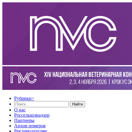
Рубрики
>
Найти
О нас
Россельхознадзор
Партнеры
Архив номеров
Рекламодателям