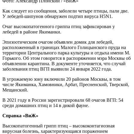
Фото: Александр Плонский / «ВиЖ»
Как следует из сообщения, заболели четыре птицы, пали две.
У лебедей-шипунов обнаружен подтип вируса H5N1.
Очаг высокопатогенного гриппа птиц зафиксирован у
лебедей в районе Якиманки.
Эпизоотическим очагом объявлен домик для лебедей,
расположенный в границах Малого Голицынского пруда на
территории Центрального парка культуры и отдыха имени М.
Горького. Об этом говорится в распоряжении мэра Москвы об
объявлении карантина. В документе уточняется, что случай
заболевания птиц ВГП выявили 24 января 2022 года.
В угрожаемую зону включили 20 районов Москвы, в том
числе Якиманка, Хамовники, Арбат, Пресненский, Тверской,
Мещанский.
В 2021 году в России зарегистрировали 68 очагов ВГП: 54
среди домашних птиц и 14 в дикой фауне.
Справка «ВиЖ»
Высокопатогенный грипп птиц – высококонтагиозная
вирусная болезнь, характеризующаяся поражением