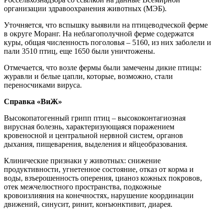
организации здравоохранения животных (МЭБ).
Уточняется, что вспышку выявили на птицеводческой ферме
в округе Моранг. На неблагополучной ферме содержатся
куры, общая численность поголовья – 5160, из них заболели и
пали 3510 птиц, еще 1650 были уничтожены.
Отмечается, что возле фермы были замечены дикие птицы:
журавли и белые цапли, которые, возможно, стали
переносчиками вируса.
Справка «ВиЖ»
Высокопатогенный грипп птиц – высококонтагиозная
вирусная болезнь, характеризующаяся поражением
кровеносной и центральной нервной систем, органов
дыхания, пищеварения, выделения и яйцеобразования.
Клинические признаки у животных: снижение
продуктивности, угнетенное состояние, отказ от корма и
воды, взъерошенность оперения, цианоз кожных покровов,
отек межчелюстного пространства, подкожные
кровоизлияния на конечностях, нарушение координации
движений, синусит, ринит, конъюнктивит, диарея.