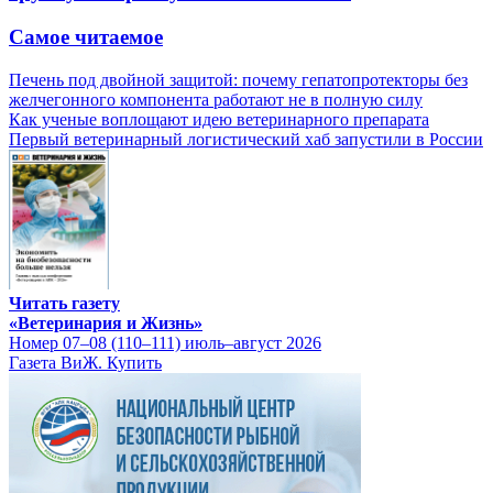
Самое читаемое
Печень под двойной защитой: почему гепатопротекторы без
желчегонного компонента работают не в полную силу
Как ученые воплощают идею ветеринарного препарата
Первый ветеринарный логистический хаб запустили в России
Читать газету
«Ветеринария и Жизнь»
Номер 07–08 (110–111) июль–август 2026
Газета ВиЖ. Купить