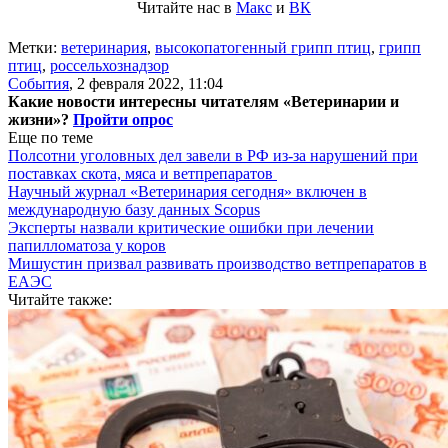
Читайте нас в
Макс
и
ВК
Метки:
ветеринария
,
высокопатогенный грипп птиц
,
грипп
птиц
,
россельхознадзор
События
,
2 февраля 2022, 11:04
Какие новости интересны читателям «Ветеринарии и
жизни»?
Пройти опрос
Еще по теме
Полсотни уголовных дел завели в РФ из-за нарушений при
поставках скота, мяса и ветпрепаратов
Научный журнал «Ветеринария сегодня» включен в
международную базу данных Scopus
Эксперты назвали критические ошибки при лечении
папилломатоза у коров
Мишустин призвал развивать производство ветпрепаратов в
ЕАЭС
Читайте также: