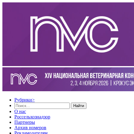
Рубрики
>
Найти
О нас
Россельхознадзор
Партнеры
Архив номеров
Рекламодателям