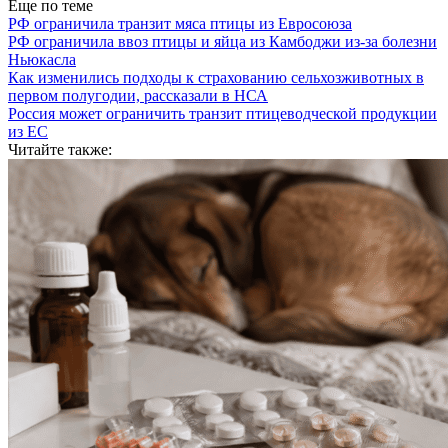
Еще по теме
РФ ограничила транзит мяса птицы из Евросоюза
РФ ограничила ввоз птицы и яйца из Камбоджи из-за болезни
Ньюкасла
Как изменились подходы к страхованию сельхозживотных в
первом полугодии, рассказали в НСА
Россия может ограничить транзит птицеводческой продукции
из ЕС
Читайте также: