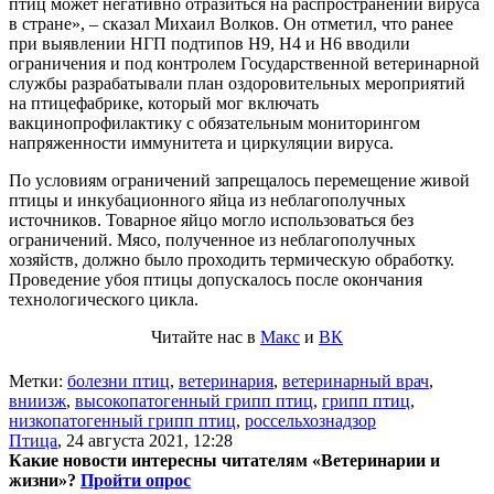
птиц может негативно отразиться на распространении вируса
в стране», – сказал Михаил Волков. Он отметил, что ранее
при выявлении НГП подтипов Н9, Н4 и Н6 вводили
ограничения и под контролем Государственной ветеринарной
службы разрабатывали план оздоровительных мероприятий
на птицефабрике, который мог включать
вакцинопрофилактику с обязательным мониторингом
напряженности иммунитета и циркуляции вируса.
По условиям ограничений запрещалось перемещение живой
птицы и инкубационного яйца из неблагополучных
источников. Товарное яйцо могло использоваться без
ограничений. Мясо, полученное из неблагополучных
хозяйств, должно было проходить термическую обработку.
Проведение убоя птицы допускалось после окончания
технологического цикла.
Читайте нас в
Макс
и
ВК
Метки:
болезни птиц
,
ветеринария
,
ветеринарный врач
,
вниизж
,
высокопатогенный грипп птиц
,
грипп птиц
,
низкопатогенный грипп птиц
,
россельхознадзор
Птица
,
24 августа 2021, 12:28
Какие новости интересны читателям «Ветеринарии и
жизни»?
Пройти опрос