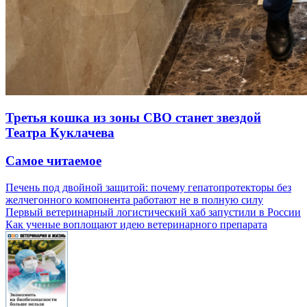
Третья кошка из зоны СВО станет звездой
Театра Куклачева
Самое читаемое
Печень под двойной защитой: почему гепатопротекторы без
желчегонного компонента работают не в полную силу
Первый ветеринарный логистический хаб запустили в России
Как ученые воплощают идею ветеринарного препарата