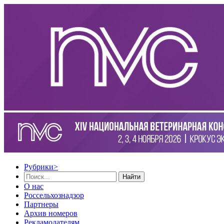
Рубрики
>
Найти
О нас
Россельхознадзор
Партнеры
Архив номеров
Рекламодателям