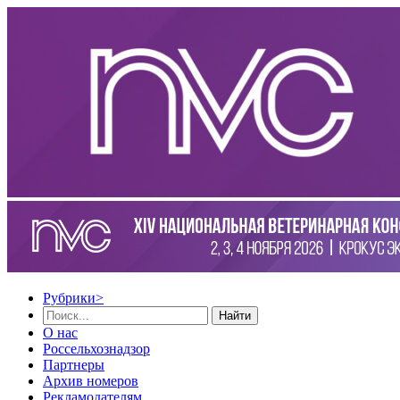
Рубрики
>
Найти
О нас
Россельхознадзор
Партнеры
Архив номеров
Рекламодателям