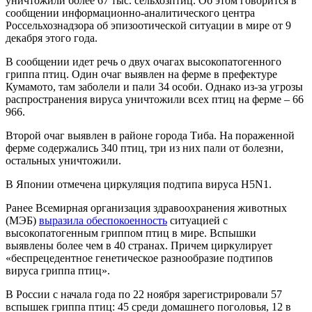
уничтожили более 67 тыс. сельхозптиц. Об этом говорится в
сообщении информационно-аналитического центра
Россельхознадзора об эпизоотической ситуации в мире от 9
декабря этого года.
В сообщении идет речь о двух очагах высокопатогенного
гриппа птиц. Один очаг выявлен на ферме в префектуре
Кумамото, там заболели и пали 34 особи. Однако из-за угрозы
распространения вируса уничтожили всех птиц на ферме – 66
966.
Второй очаг выявлен в районе города Тиба. На пораженной
ферме содержались 340 птиц, три из них пали от болезни,
остальных уничтожили.
В Японии отмечена циркуляция подтипа вируса H5N1.
Ранее Всемирная организация здравоохранения животных
(МЭБ)
выразила обеспокоенность
ситуацией с
высокопатогенным гриппом птиц в мире. Вспышки
выявлены более чем в 40 странах. Причем циркулирует
«беспрецедентное генетическое разнообразие подтипов
вируса гриппа птиц».
В России с начала года по 22 ноября зарегистрировали 57
вспышек гриппа птиц: 45 среди домашнего поголовья, 12 в