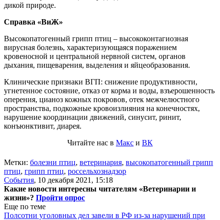
дикой природе.
Справка «ВиЖ»
Высокопатогенный грипп птиц – высококонтагиозная
вирусная болезнь, характеризующаяся поражением
кровеносной и центральной нервной систем, органов
дыхания, пищеварения, выделения и яйцеобразования.
Клинические признаки ВГП: снижение продуктивности,
угнетенное состояние, отказ от корма и воды, взъерошенность
оперения, цианоз кожных покровов, отек межчелюстного
пространства, подкожные кровоизлияния на конечностях,
нарушение координации движений, синусит, ринит,
конъюнктивит, диарея.
Читайте нас в
Макс
и
ВК
Метки:
болезни птиц
,
ветеринария
,
высокопатогенный грипп
птиц
,
грипп птиц
,
россельхознадзор
События
,
10 декабря 2021, 15:18
Какие новости интересны читателям «Ветеринарии и
жизни»?
Пройти опрос
Еще по теме
Полсотни уголовных дел завели в РФ из-за нарушений при