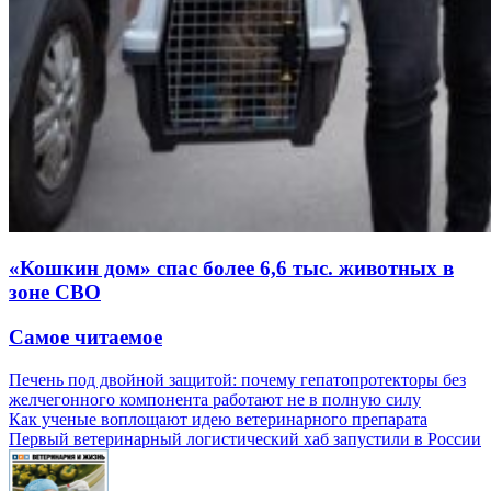
«Кошкин дом» спас более 6,6 тыс. животных в
зоне СВО
Самое читаемое
Печень под двойной защитой: почему гепатопротекторы без
желчегонного компонента работают не в полную силу
Как ученые воплощают идею ветеринарного препарата
Первый ветеринарный логистический хаб запустили в России