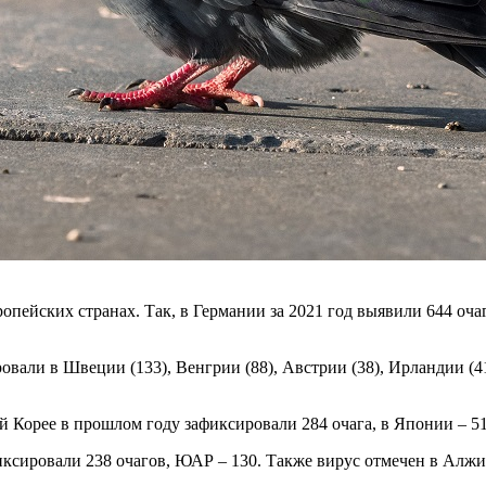
опейских странах. Так, в Германии за 2021 год выявили 644 оча
вали в Швеции (133), Венгрии (88), Австрии (38), Ирландии (41)
 Корее в прошлом году зафиксировали 284 очага, в Японии – 51,
ировали 238 очагов, ЮАР – 130. Также вирус отмечен в Алжире (