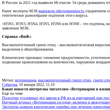
В России за 2021 год выявили 68 очагов: 54 среди домашних пт
Ранее эксперты МЭБ
выразили обеспокоенность
ухудшением си
генетическое разнообразие подтипов этого вируса.
«H5N1, H5N3, H5N4, H5N5, H5N6 или H5N8 – это подтипы, кот
заявлении МЭБ.
Справка «ВиЖ»
Высокопатогенный грипп птиц – высококонтагиозная вирусная
выделения и яйцеобразования.
Клинические признаки: снижение продуктивности, угнетенное 
подкожные кровоизлияния на конечностях, нарушение координа
Метки:
ветеринария
,
высокопатогенный грипп птиц
,
грипп пт
События
,
10 января 2022, 11:19
Какие новости интересны читателям «Ветеринарии и жизн
Еще по теме
Полсотни уголовных дел завели в РФ из-за нарушений при пост
Научный журнал «Ветеринария сегодня» включен в междунаро
Эксперты назвали критические ошибки при лечении папиллома