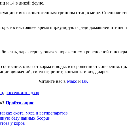
иц и 14 в дикой фауне.
туации с высокопатогенным гриппом птиц в мире. Специалисты 
орые в настоящее время циркулируют среди домашней птицы и 
 болезнь, характеризующаяся поражением кровеносной и центра
состояние, отказ от корма и воды, взъерошенность оперения, ц
ции движений, синусит, ринит, конъюнктивит, диарея.
Читайте нас в
Макс
и
ВК
иц
,
россельхознадзор
и»?
Пройти опрос
авках скота, мяса и ветпрепаратов
дную базу данных Scopus
тоза у коров