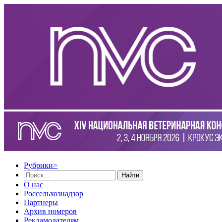
Рубрики
>
Найти
О нас
Россельхознадзор
Партнеры
Архив номеров
Рекламодателям