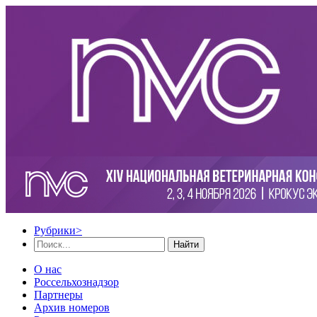
Рубрики
>
Найти
О нас
Россельхознадзор
Партнеры
Архив номеров