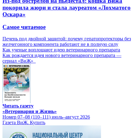
Из-под обстрелов на пьедестал: кошка Вижа
покорила жюри и стала лауреатом «Лохматого
Оскара»
Самое читаемое
Печень под двойной защитой: почему гепатопротекторы без
желчегонного компонента работают не в полную силу
Как ученые воплощают идею ветеринарного препарата
Как рождается идея нового ветеринарного препарата —
сериал «ВиЖ»
Читать газету
«Ветеринария и Жизнь»
Номер 07–08 (110–111) июль–август 2026
Газета ВиЖ. Купить