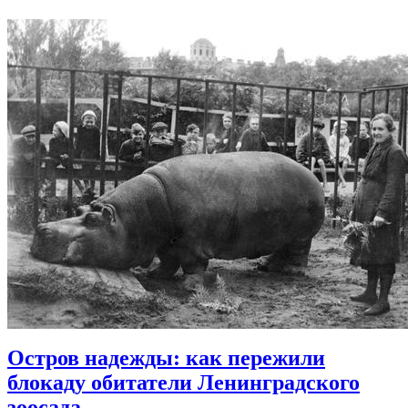
Остров надежды: как пережили
блокаду обитатели Ленинградского
зоосада