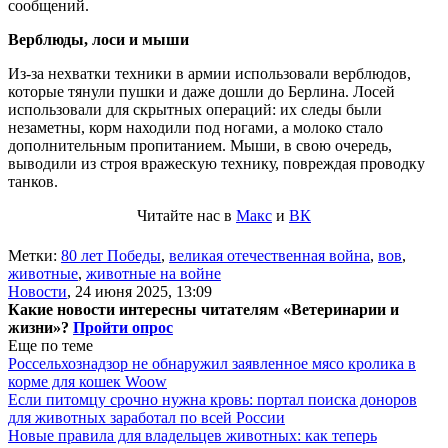
сообщений.
Верблюды, лоси и мыши
Из-за нехватки техники в армии использовали верблюдов,
которые тянули пушки и даже дошли до Берлина. Лосей
использовали для скрытных операций: их следы были
незаметны, корм находили под ногами, а молоко стало
дополнительным пропитанием. Мыши, в свою очередь,
выводили из строя вражескую технику, повреждая проводку
танков.
Читайте нас в
Макс
и
ВК
Метки:
80 лет Победы
,
великая отечественная война
,
вов
,
животные
,
животные на войне
Новости
,
24 июня 2025, 13:09
Какие новости интересны читателям «Ветеринарии и
жизни»?
Пройти опрос
Еще по теме
Россельхознадзор не обнаружил заявленное мясо кролика в
корме для кошек Woow
Если питомцу срочно нужна кровь: портал поиска доноров
для животных заработал по всей России
Новые правила для владельцев животных: как теперь