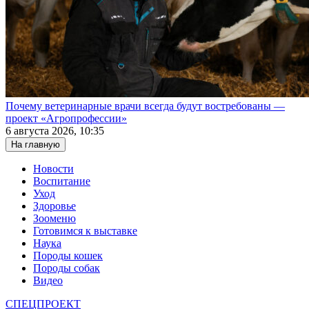
Почему ветеринарные врачи всегда будут востребованы —
проект «Агропрофессии»
6 августа 2026, 10:35
На главную
Новости
Воспитание
Уход
Здоровье
Зооменю
Готовимся к выставке
Наука
Породы кошек
Породы собак
Видео
СПЕЦПРОЕКТ