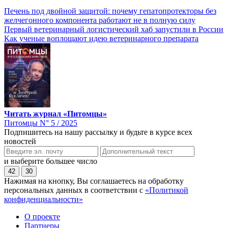
Печень под двойной защитой: почему гепатопротекторы без
желчегонного компонента работают не в полную силу
Первый ветеринарный логистический хаб запустили в России
Как ученые воплощают идею ветеринарного препарата
Читать журнал «Питомцы»
Питомцы N° 5 / 2025
Подпишитесь на нашу рассылку и будьте в курсе всех
новостей
и выберите большее число
42
30
Нажимая на кнопку, Вы соглашаетесь на обработку
персональных данных в соответствии с
«Политикой
конфиденциальности»
О проекте
Партнеры