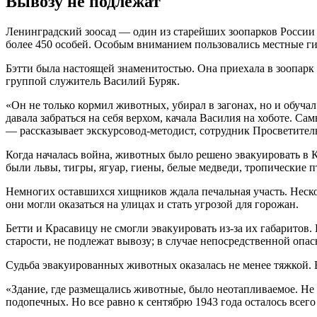
Вывозу не подлежат
Ленинградский зоосад — один из старейших зоопарков России
более 450 особей. Особым вниманием пользовались местные г
Бэтти была настоящей знаменитостью. Она приехала в зоопарк 
группой служитель Василий Буряк.
«Он не только кормил животных, убирал в загонах, но и обуча
давала забраться на себя верхом, качала Василия на хоботе. 
— рассказывает экскурсовод-методист, сотрудник Просветител
Когда началась война, животных было решено эвакуировать в К
были львы, тигры, ягуар, гиены, белые медведи, тропические 
Немногих оставшихся хищников ждала печальная участь. Неско
они могли оказаться на улицах и стать угрозой для горожан.
Бетти и Красавицу не смогли эвакуировать из-за их габаритов
старости, не подлежат вывозу; в случае непосредственной оп
Судьба эвакуированных животных оказалась не менее тяжкой.
«Здание, где размещались животные, было неотапливаемое. Не
подопечных. Но все равно к сентябрю 1943 года осталось вс