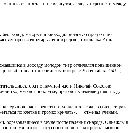
о никто из них так и не вернулся, а следы переписки между
леку был завод, который производил военную продукцию —
ъясняет пресс-секретарь Ленинградского зоопарка Анна
…
державшийся в Зоосаду молодой тигр отличался повышенной
игр погиб при артиллерийском обстреле 26 сентября 1943 г.,
ститель директора по научной части Николай Соколов:
ство, метался по клетке, прятался в темные углы и т. д.
 на верхнюю часть решетки и усиленно вглядывались, стараясь
етаться по клетке и громко кричать», — отмечал ученый.
, образовавшиеся в земле после падения снаряда. Однажды в
счастное животное. Тогда они пошли на хитрость: наскоро