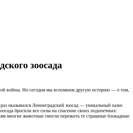
дского зоосада
ной войны. Но сегодня мы вспомним другую историю — о том,
е раз оказывался Ленинградский зоосад — уникальный оазис
оосада бросили все силы на спасение своих подопечных:
илиям многие животные смогли пережить те страшные блокадные