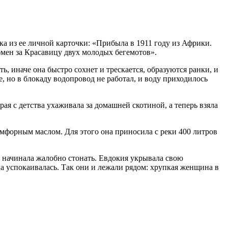
а из ее личной карточки: «Прибыла в 1911 году из Африки.
бмен за Красавицу двух молодых бегемотов».
, иначе она быстро сохнет и трескается, образуются ранки, и
, но в блокаду водопровод не работал, и воду приходилось
ая с детства ухаживала за домашней скотиной, а теперь взяла
амфорным маслом. Для этого она приносила с реки 400 литров
и начинала жалобно стонать. Евдокия укрывала свою
а успокаивалась. Так они и лежали рядом: хрупкая женщина в