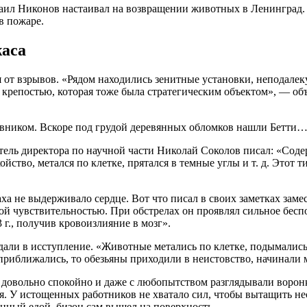
аил Никонов настаивал на возвращении животных в Ленинград. Н
в пожаре.
жаса
лся от взрывов. «Рядом находились зенитные установки, непода
 крепостью, которая тоже была стратегическим объектом», — об
новником. Вскоре под грудой деревянных обломков нашли Бетти
итель директора по научной части Николай Соколов писал: «Со
ство, метался по клетке, прятался в темные углы и т. д. Этот т
ха не выдерживало сердце. Вот что писал в своих заметках заме
чувствительностью. При обстрелах он проявлял сильное беспокой
 г., получив кровоизлияние в мозг».
дали в исступление. «Животные метались по клетке, подымались
риближались, то обезьяны приходили в неистовство, начинали м
овольно спокойно и даже с любопытством разглядывали воронки
ся. У истощенных работников не хватало сил, чтобы вытащить не
нный едой, бизон сам вышел на поверхность.