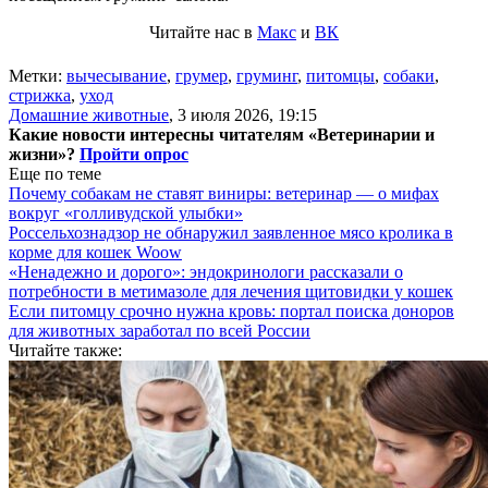
Читайте нас в
Макс
и
ВК
Метки:
вычесывание
,
грумер
,
груминг
,
питомцы
,
собаки
,
стрижка
,
уход
Домашние животные
,
3 июля 2026, 19:15
Какие новости интересны читателям «Ветеринарии и
жизни»?
Пройти опрос
Еще по теме
Почему собакам не ставят виниры: ветеринар — о мифах
вокруг «голливудской улыбки»
Россельхознадзор не обнаружил заявленное мясо кролика в
корме для кошек Woow
«Ненадежно и дорого»: эндокринологи рассказали о
потребности в метимазоле для лечения щитовидки у кошек
Если питомцу срочно нужна кровь: портал поиска доноров
для животных заработал по всей России
Читайте также: