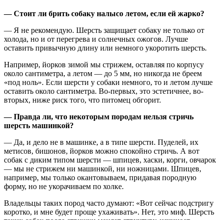
— Стоит ли брить собаку налысо летом, если ей жарко?
— Я не рекомендую. Шерсть защищает собаку не только от
холода, но и от перегрева и солнечных ожогов. Лучше
оставить привычную длину или немного укоротить шерсть.
Например, йорков зимой мы стрижем, оставляя по корпусу
около сантиметра, а летом — до 5 мм, но никогда не бреем
«под ноль». Если шерсти у собаки немного, то и летом лучше
оставить около сантиметра. Во-первых, это эстетичнее, во-
вторых, ниже риск того, что питомец обгорит.
— Правда ли, что некоторым породам нельзя стричь
шерсть машинкой?
— Да, и дело не в машинке, а в типе шерсти. Пуделей, их
метисов, бишонов, йорков можно спокойно стричь. А вот
собак с диким типом шерсти — шпицев, хаски, корги, овчарок
— мы не стрижем ни машинкой, ни ножницами. Шпицев,
например, мы только окантовываем, придавая породную
форму, но не укорачиваем по холке.
Владельцы таких пород часто думают: «Вот сейчас подстригу
коротко, и мне будет проще ухаживать». Нет, это миф. Шерсть