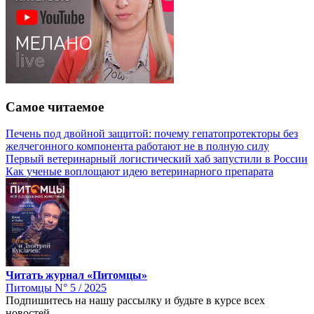
Самое читаемое
Печень под двойной защитой: почему гепатопротекторы без
желчегонного компонента работают не в полную силу
Первый ветеринарный логистический хаб запустили в России
Как ученые воплощают идею ветеринарного препарата
Читать журнал «Питомцы»
Питомцы N° 5 / 2025
Подпишитесь на нашу рассылку и будьте в курсе всех
новостей