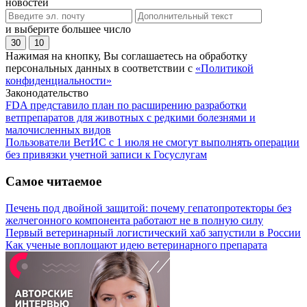
новостей
и выберите большее число
30
10
Нажимая на кнопку, Вы соглашаетесь на обработку
персональных данных в соответствии с
«Политикой
конфиденциальности»
Законодательство
FDA представило план по расширению разработки
ветпрепаратов для животных с редкими болезнями и
малочисленных видов
Пользователи ВетИС с 1 июля не смогут выполнять операции
без привязки учетной записи к Госуслугам
Самое читаемое
Печень под двойной защитой: почему гепатопротекторы без
желчегонного компонента работают не в полную силу
Первый ветеринарный логистический хаб запустили в России
Как ученые воплощают идею ветеринарного препарата