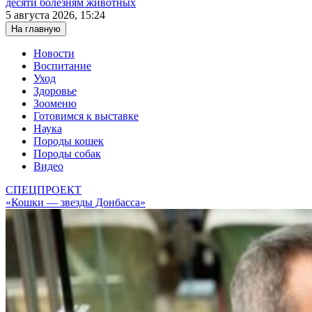
десяти болезням животных
5 августа 2026, 15:24
На главную
Новости
Воспитание
Уход
Здоровье
Зооменю
Готовимся к выставке
Наука
Породы кошек
Породы собак
Видео
СПЕЦПРОЕКТ
«Кошки — звезды Донбасса»