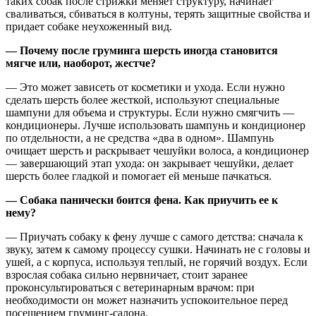
таких собак после стрижки меняет структуру, начинает
сваливаться, сбиваться в колтуны, терять защитные свойства и
придает собаке неухоженный вид.
— Почему после груминга шерсть иногда становится
мягче или, наоборот, жестче?
— Это может зависеть от косметики и ухода. Если нужно
сделать шерсть более жесткой, используют специальные
шампуни для объема и структуры. Если нужно смягчить —
кондиционеры. Лучше использовать шампунь и кондиционер
по отдельности, а не средства «два в одном». Шампунь
очищает шерсть и раскрывает чешуйки волоса, а кондиционер
— завершающий этап ухода: он закрывает чешуйки, делает
шерсть более гладкой и помогает ей меньше пачкаться.
— Собака панически боится фена. Как приучить ее к
нему?
— Приучать собаку к фену лучше с самого детства: сначала к
звуку, затем к самому процессу сушки. Начинать не с головы и
ушей, а с корпуса, используя теплый, не горячий воздух. Если
взрослая собака сильно нервничает, стоит заранее
проконсультироваться с ветеринарным врачом: при
необходимости он может назначить успокоительное перед
посещением груминг-салона.