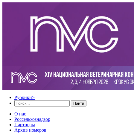
Рубрики
>
Найти
О нас
Россельхознадзор
Партнеры
Архив номеров