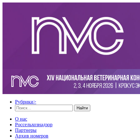
Рубрики
>
Найти
О нас
Россельхознадзор
Партнеры
Архив номеров