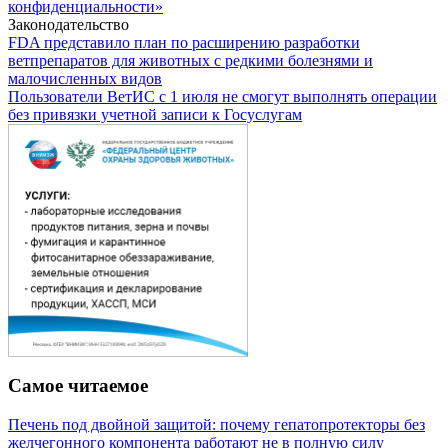
конфиденциальности»
Законодательство
FDA представило план по расширению разработки
ветпрепаратов для животных с редкими болезнями и
малочисленных видов
Пользователи ВетИС с 1 июля не смогут выполнять операции
без привязки учетной записи к Госуслугам
Самое читаемое
Печень под двойной защитой: почему гепатопротекторы без
желчегонного компонента работают не в полную силу