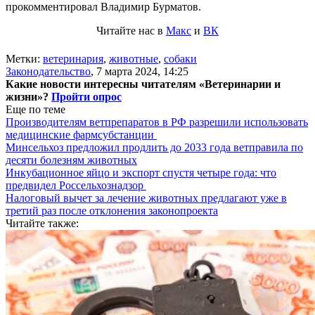
прокомментировал Владимир Бурматов.
Читайте нас в
Макс
и
ВК
Метки:
ветеринария
,
животные
,
собаки
Законодательство
,
7 марта 2024, 14:25
Какие новости интересны читателям «Ветеринарии и
жизни»?
Пройти опрос
Еще по теме
Производителям ветпрепаратов в РФ разрешили использовать
медицинские фармсубстанции
Минсельхоз предложил продлить до 2033 года ветправила по
десяти болезням животных
Инкубационное яйцо и экспорт спустя четыре года: что
предвидел Россельхознадзор
Налоговый вычет за лечение животных предлагают уже в
третий раз после отклонения законопроекта
Читайте также: