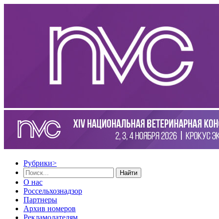
Рубрики
>
Найти
О нас
Россельхознадзор
Партнеры
Архив номеров
Рекламодателям