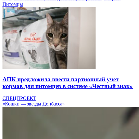
Питомцы
АПК предложила ввести партионный учет
кормов для питомцев в системе «Честный знак»
СПЕЦПРОЕКТ
«Кошки — звезды Донбасса»