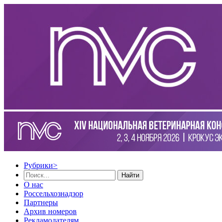
Рубрики
>
Найти
О нас
Россельхознадзор
Партнеры
Архив номеров
Рекламодателям