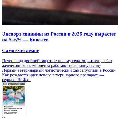
Экспорт свинины из России в 2026 году вырастет
на 5–6% — Ковалев
Самое читаемое
Печень под двойной защитой: почему гепатопротекторы без
желчегонного компонента работают не в полную силу
Первый ветеринарный логистический хаб запустили в России
Как рождается идея нового ветеринарного препарата —
сериал «ВиЖ»