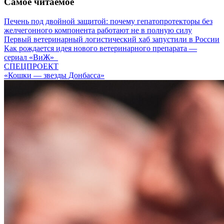
Самое читаемое
Печень под двойной защитой: почему гепатопротекторы без
желчегонного компонента работают не в полную силу
Первый ветеринарный логистический хаб запустили в России
Как рождается идея нового ветеринарного препарата —
сериал «ВиЖ»
СПЕЦПРОЕКТ
«Кошки — звезды Донбасса»