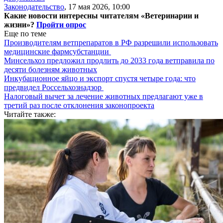
Законодательство
,
17 мая 2026, 10:00
Какие новости интересны читателям «Ветеринарии и
жизни»?
Пройти опрос
Еще по теме
Производителям ветпрепаратов в РФ разрешили использовать
медицинские фармсубстанции
Минсельхоз предложил продлить до 2033 года ветправила по
десяти болезням животных
Инкубационное яйцо и экспорт спустя четыре года: что
предвидел Россельхознадзор
Налоговый вычет за лечение животных предлагают уже в
третий раз после отклонения законопроекта
Читайте также: